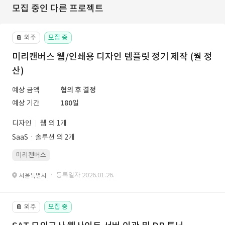
모집 중인 다른 프로젝트
외주
모집 중
📔
미리캔버스 웹/인쇄용 디자인 템플릿 정기 제작 (월 정
산)
예상 금액
협의 후 결정
예상 기간
180일
디자인
웹 외 1개
SaaSㆍ솔루션 외 2개
미리캔버스
· 등록일자 2026.01.26.
서울특별시
외주
모집 중
📔