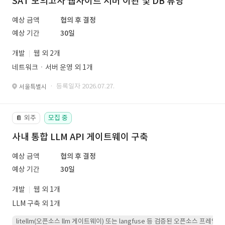
SAT 모의고사 웹사이트 서버 이관 및 DB 튜닝
예상 금액
협의 후 결정
예상 기간
30일
개발
웹 외 2개
네트워크ㆍ서버 운영 외 1개
· 등록일자 2026.07.27.
서울특별시
외주
모집 중
📔
사내 통합 LLM API 게이트웨이 구축
예상 금액
협의 후 결정
예상 기간
30일
개발
웹 외 1개
LLM 구축 외 1개
litellm(오픈소스 llm 게이트웨이) 또는 langfuse 등 검증된 오픈소스 프