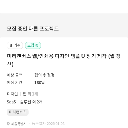
모집 중인 다른 프로젝트
외주
모집 중
📔
미리캔버스 웹/인쇄용 디자인 템플릿 정기 제작 (월 정
산)
예상 금액
협의 후 결정
예상 기간
180일
디자인
웹 외 1개
SaaSㆍ솔루션 외 2개
미리캔버스
· 등록일자 2026.01.26.
서울특별시