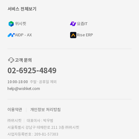
서비스 전체보기
위시켓
요즘IT
AIDP - AX
Rise ERP
고객 문의
02-6925-4849
10:00-18:00
주말·공휴일 제외
help@wishket.com
이용약관
개인정보 처리방침
㈜위시켓
대표이사 : 박우범
서울특별시 강남구 테헤란로 211 3층 ㈜위시켓
사업자등록번호 : 209-81-57303