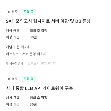
외주
모집 중
📔
SAT 모의고사 웹사이트 서버 이관 및 DB 튜닝
예상 금액
협의 후 결정
예상 기간
30일
개발
웹 외 2개
네트워크ㆍ서버 운영 외 1개
· 등록일자 2026.07.27.
서울특별시
외주
모집 중
📔
사내 통합 LLM API 게이트웨이 구축
예상 금액
협의 후 결정
예상 기간
30일