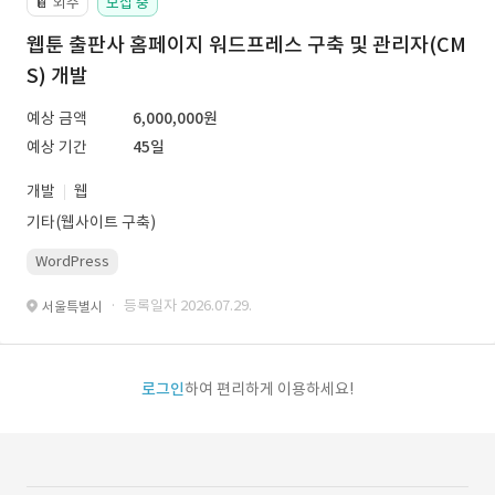
외주
모집 중
📔
웹툰 출판사 홈페이지 워드프레스 구축 및 관리자(CM
S) 개발
예상 금액
6,000,000원
예상 기간
45일
개발
웹
기타(웹사이트 구축)
WordPress
· 등록일자 2026.07.29.
서울특별시
로그인
하여 편리하게 이용하세요!