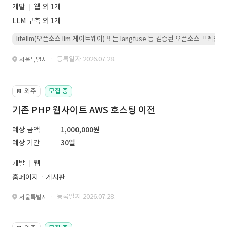
개발
웹 외 1개
LLM 구축 외 1개
litellm(오픈소스 llm 게이트웨이) 또는 langfuse 등 검증된 오픈소스 프
· 등록일자 2026.07.28.
서울특별시
외주
모집 중
📔
기존 PHP 웹사이트 AWS 호스팅 이전
예상 금액
1,000,000원
예상 기간
30일
개발
웹
홈페이지ㆍ게시판
· 등록일자 2026.07.28.
서울특별시