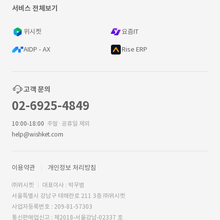
서비스 전체보기
위시켓
요즘IT
AIDP - AX
Rise ERP
고객 문의
02-6925-4849
10:00-18:00
주말·공휴일 제외
help@wishket.com
이용약관
개인정보 처리방침
㈜위시켓
대표이사 : 박우범
서울특별시 강남구 테헤란로 211 3층 ㈜위시켓
사업자등록번호 : 209-81-57303
통신판매업신고 : 제2018-서울강남-02337 호