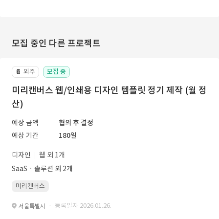
모집 중인 다른 프로젝트
외주
모집 중
📔
미리캔버스 웹/인쇄용 디자인 템플릿 정기 제작 (월 정
산)
예상 금액
협의 후 결정
예상 기간
180일
디자인
웹 외 1개
SaaSㆍ솔루션 외 2개
미리캔버스
· 등록일자 2026.01.26.
서울특별시