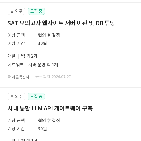
외주
모집 중
📔
SAT 모의고사 웹사이트 서버 이관 및 DB 튜닝
예상 금액
협의 후 결정
예상 기간
30일
개발
웹 외 2개
네트워크ㆍ서버 운영 외 1개
· 등록일자 2026.07.27.
서울특별시
외주
모집 중
📔
사내 통합 LLM API 게이트웨이 구축
예상 금액
협의 후 결정
예상 기간
30일