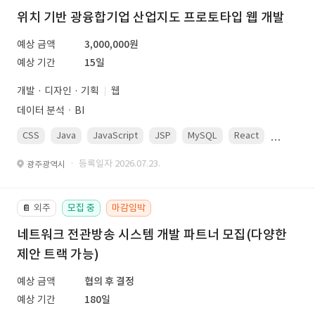
위치 기반 광융합기업 산업지도 프로토타입 웹 개발
예상 금액
3,000,000원
예상 기간
15일
개발 · 디자인 · 기획
웹
데이터 분석ㆍBI
CSS
Java
JavaScript
JSP
MySQL
React
Spring
· 등록일자 2026.07.23.
광주광역시
외주
모집 중
마감임박
📔
네트워크 전관방송 시스템 개발 파트너 모집(다양한
제안 트랙 가능)
예상 금액
협의 후 결정
예상 기간
180일