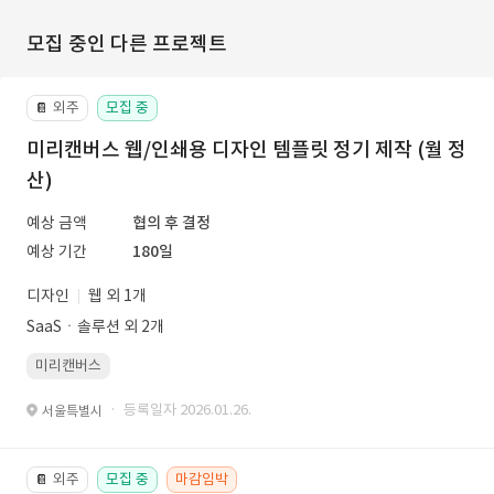
모집 중인 다른 프로젝트
외주
모집 중
📔
미리캔버스 웹/인쇄용 디자인 템플릿 정기 제작 (월 정
산)
예상 금액
협의 후 결정
예상 기간
180일
디자인
웹 외 1개
SaaSㆍ솔루션 외 2개
미리캔버스
· 등록일자 2026.01.26.
서울특별시
외주
모집 중
마감임박
📔