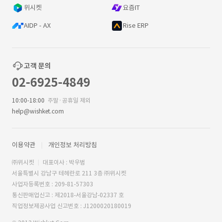
위시켓
요즘IT
AIDP - AX
Rise ERP
고객 문의
02-6925-4849
10:00-18:00
주말·공휴일 제외
help@wishket.com
이용약관
개인정보 처리방침
㈜위시켓
대표이사 : 박우범
서울특별시 강남구 테헤란로 211 3층 ㈜위시켓
사업자등록번호 : 209-81-57303
통신판매업신고 : 제2018-서울강남-02337 호
직업정보제공사업 신고번호 : J1200020180019