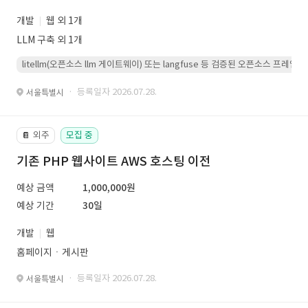
개발
웹 외 1개
LLM 구축 외 1개
litellm(오픈소스 llm 게이트웨이) 또는 langfuse 등 검증된 오픈소스 프
· 등록일자 2026.07.28.
서울특별시
외주
모집 중
📔
기존 PHP 웹사이트 AWS 호스팅 이전
예상 금액
1,000,000원
예상 기간
30일
개발
웹
홈페이지ㆍ게시판
· 등록일자 2026.07.28.
서울특별시