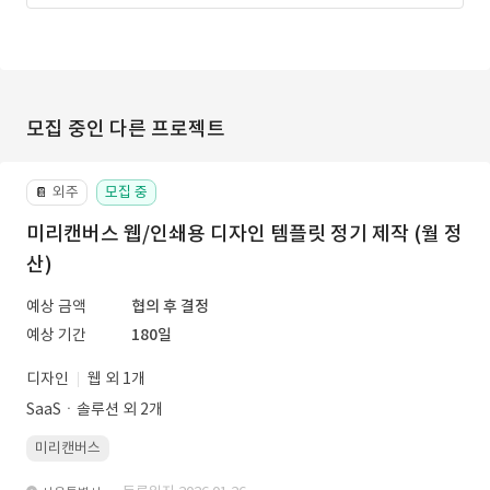
모집 중인 다른 프로젝트
외주
모집 중
📔
미리캔버스 웹/인쇄용 디자인 템플릿 정기 제작 (월 정
산)
예상 금액
협의 후 결정
예상 기간
180일
디자인
웹 외 1개
SaaSㆍ솔루션 외 2개
미리캔버스