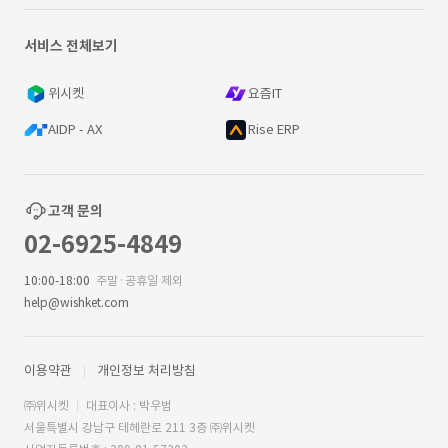
서비스 전체보기
위시켓
요즘IT
AIDP - AX
Rise ERP
고객 문의
02-6925-4849
10:00-18:00
주말·공휴일 제외
help@wishket.com
이용약관
개인정보 처리방침
㈜위시켓
대표이사 : 박우범
서울특별시 강남구 테헤란로 211 3층 ㈜위시켓