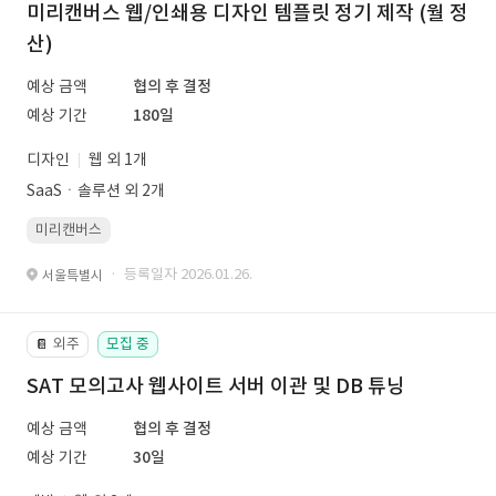
미리캔버스 웹/인쇄용 디자인 템플릿 정기 제작 (월 정
산)
예상 금액
협의 후 결정
예상 기간
180일
디자인
웹 외 1개
SaaSㆍ솔루션 외 2개
미리캔버스
· 등록일자 2026.01.26.
서울특별시
외주
모집 중
📔
SAT 모의고사 웹사이트 서버 이관 및 DB 튜닝
예상 금액
협의 후 결정
예상 기간
30일