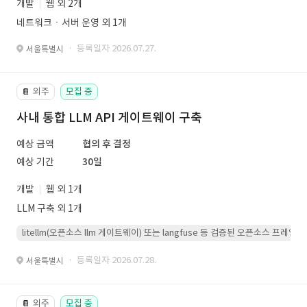
개발
웹 외 2개
네트워크ㆍ서버 운영 외 1개
· 등록일자 2026.07.27.
서울특별시
외주
모집 중
📔
사내 통합 LLM API 게이트웨이 구축
예상 금액
협의 후 결정
예상 기간
30일
개발
웹 외 1개
LLM 구축 외 1개
litellm(오픈소스 llm 게이트웨이) 또는 langfuse 등 검증된 오픈소스 프
· 등록일자 2026.07.28.
서울특별시
외주
모집 중
📔