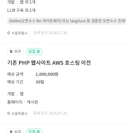
개발
웹 외 1개
LLM 구축 외 1개
litellm(오픈소스 llm 게이트웨이) 또는 langfuse 등 검증된 오픈소스 프
· 등록일자 2026.07.28.
서울특별시
외주
모집 중
📔
기존 PHP 웹사이트 AWS 호스팅 이전
예상 금액
1,000,000원
예상 기간
30일
개발
웹
홈페이지ㆍ게시판
· 등록일자 2026.07.28.
서울특별시
외주
모집 중
📔