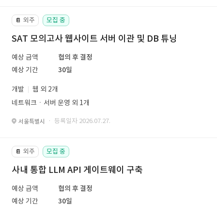
외주
모집 중
📔
SAT 모의고사 웹사이트 서버 이관 및 DB 튜닝
예상 금액
협의 후 결정
예상 기간
30일
개발
웹 외 2개
네트워크ㆍ서버 운영 외 1개
· 등록일자 2026.07.27.
서울특별시
외주
모집 중
📔
사내 통합 LLM API 게이트웨이 구축
예상 금액
협의 후 결정
예상 기간
30일