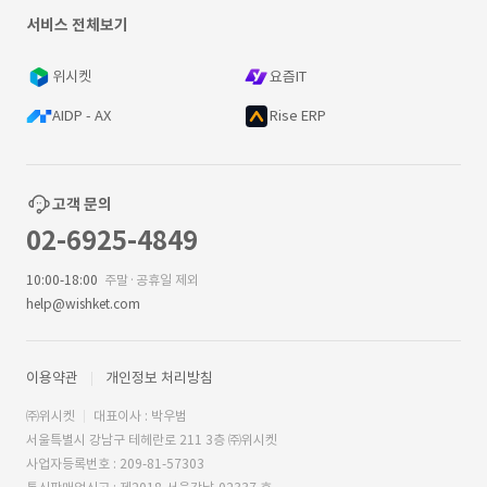
서비스 전체보기
위시켓
요즘IT
AIDP - AX
Rise ERP
고객 문의
02-6925-4849
10:00-18:00
주말·공휴일 제외
help@wishket.com
이용약관
개인정보 처리방침
㈜위시켓
대표이사 : 박우범
서울특별시 강남구 테헤란로 211 3층 ㈜위시켓
사업자등록번호 : 209-81-57303