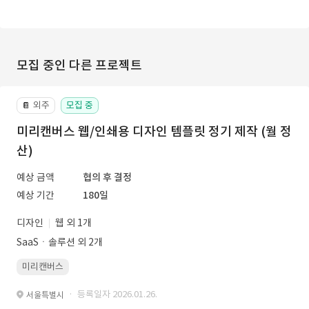
모집 중인 다른 프로젝트
외주
모집 중
📔
미리캔버스 웹/인쇄용 디자인 템플릿 정기 제작 (월 정
산)
예상 금액
협의 후 결정
예상 기간
180일
디자인
웹 외 1개
SaaSㆍ솔루션 외 2개
미리캔버스
· 등록일자 2026.01.26.
서울특별시