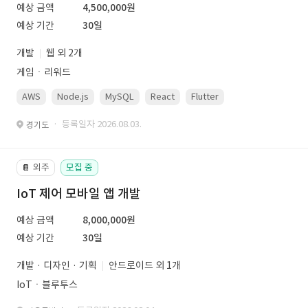
예상 금액
4,500,000원
예상 기간
30일
개발
웹 외 2개
게임ㆍ리워드
AWS
Node.js
MySQL
React
Flutter
· 등록일자 2026.08.03.
경기도
외주
모집 중
📔
IoT 제어 모바일 앱 개발
예상 금액
8,000,000원
예상 기간
30일
개발 · 디자인 · 기획
안드로이드 외 1개
IoTㆍ블루투스