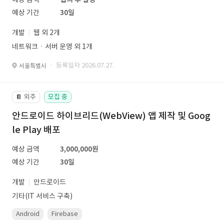
예상 기간
30일
개발
웹 외 2개
네트워크ㆍ서버 운영 외 1개
· 등록일자 2026.07.27.
서울특별시
외주
모집 중
📔
안드로이드 하이브리드(WebView) 앱 제작 및 Goog
le Play 배포
예상 금액
3,000,000원
예상 기간
30일
개발
안드로이드
기타(IT 서비스 구축)
Android
Firebase