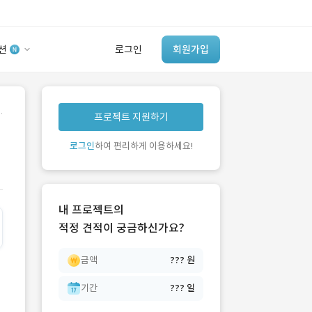
션
로그인
회원가입
유사사례 검색 AI
.
프로젝트 지원하기
‘이런 거’ 만들어본
개발 회사 있어?
로그인
하여 편리하게 이용하세요!
바로가기
내 프로젝트의
적정 견적이 궁금하신가요?
금액
??? 원
기간
??? 일