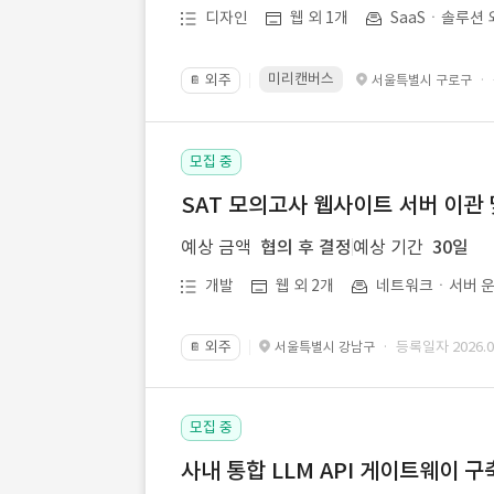
디자인
웹 외 1개
SaaSㆍ솔루션 
미리캔버스
외주
·
서울특별시 구로구
📔
모집 중
SAT 모의고사 웹사이트 서버 이관 
예상 금액
협의 후 결정
예상 기간
30일
개발
웹 외 2개
네트워크ㆍ서버 운
외주
· 등록일자 2026.07
서울특별시 강남구
📔
모집 중
사내 통합 LLM API 게이트웨이 구