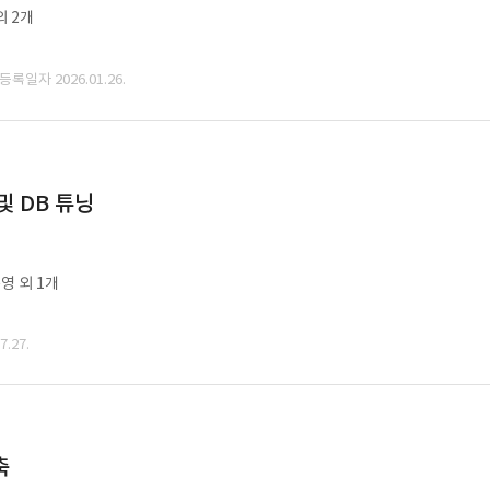
외 2개
 등록일자 2026.01.26.
및 DB 튜닝
영 외 1개
.27.
축