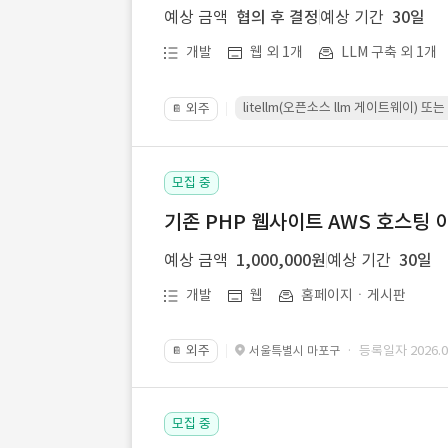
예상 금액
협의 후 결정
예상 기간
30일
개발
웹 외 1개
LLM 구축 외 1개
litellm(오픈소스 llm 게이트웨이)
외주
📔
모집 중
기존 PHP 웹사이트 AWS 호스팅 
예상 금액
1,000,000원
예상 기간
30일
개발
웹
홈페이지ㆍ게시판
외주
· 등록일자 2026.07
서울특별시 마포구
📔
모집 중