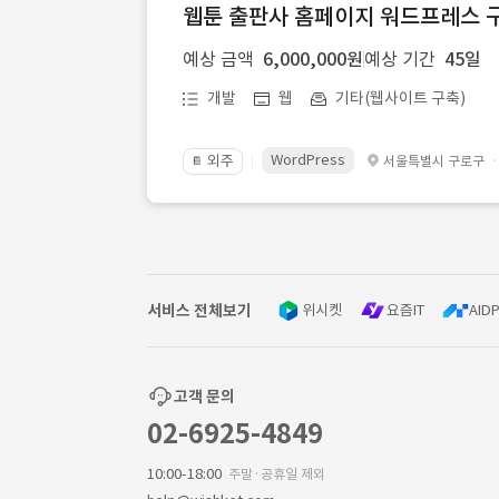
웹툰 출판사 홈페이지 워드프레스 구
예상 금액
6,000,000원
예상 기간
45일
개발
웹
기타(웹사이트 구축)
WordPress
외주
서울특별시 구로구
📔
서비스 전체보기
위시켓
요즘IT
AIDP
고객 문의
02-6925-4849
10:00-18:00
주말·공휴일 제외