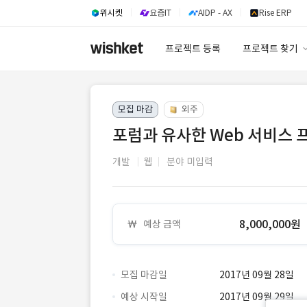
위시켓
요즘IT
AIDP - AX
Rise ERP
프로젝트 등록
프로젝트 찾기
프로젝트 찾기
모집 마감
외주
유사사례 검색 A
포럼과 유사한 Web 서비스 
개발
웹
분야 미입력
8,000,000원
예상 금액
모집 마감일
2017년 09월 28일
예상 시작일
2017년 09월 29일