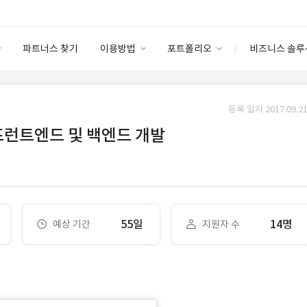
파트너스 찾기
이용방법
포트폴리오
비즈니스 솔루
이용방법
포트폴리오
엔터프라이즈
I
파트너 등급
이용후기
등록 일자 2017.09.21
안심 코드 케어
이용요금
솔루션 마켓
프런트엔드 및 백엔드 개발
고객센터
스토어
55일
14명
예상 기간
지원자 수