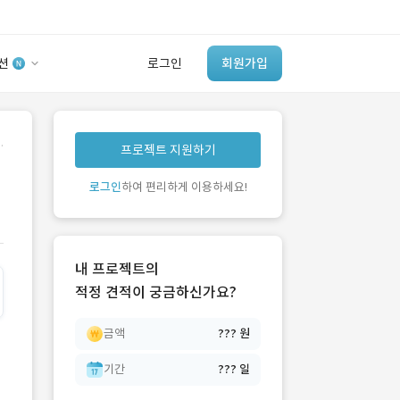
션
로그인
회원가입
유사사례 검색 AI
.
프로젝트 지원하기
‘이런 거’ 만들어본
개발 회사 있어?
로그인
하여 편리하게 이용하세요!
바로가기
내 프로젝트의
적정 견적이 궁금하신가요?
금액
??? 원
기간
??? 일