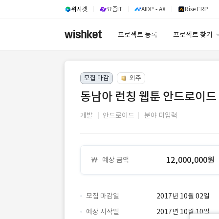
위시켓
요즘IT
AIDP - AX
Rise ERP
프로젝트 등록
프로젝트 찾기
프로젝트 찾기
모집 마감
외주
유사사례 검색 A
동남아 런칭 웹툰 안드로이드 
개발
안드로이드
분야 미입력
12,000,000원
예상 금액
모집 마감일
2017년 10월 02일
예상 시작일
2017년 10월 10일