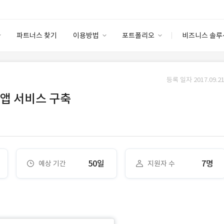
파트너스 찾기
이용방법
포트폴리오
비즈니스 솔루
이용방법
포트폴리오
엔터프라이즈
I
파트너 등급
이용후기
등록 일자 2017.09.21
안심 코드 케어
이용요금
솔루션 마켓
앱 서비스 구축
고객센터
스토어
50일
7명
예상 기간
지원자 수