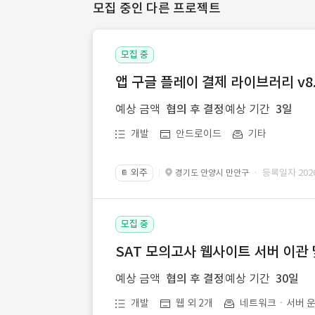
모집 중인 다른 프로젝트
모집 중
앱 구글 플레이 결제 라이브러리 v8.
예상 금액
협의 후 결정
예상 기간
3일
개발
안드로이드
기타
외주
· 등록일자 2026.
경기도 안양시 만안구
📔
모집 중
SAT 모의고사 웹사이트 서버 이관 
예상 금액
협의 후 결정
예상 기간
30일
개발
웹 외 2개
네트워크ㆍ서버 운