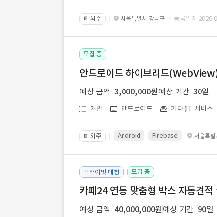
외주
· 등록일자 2026.07
서울특별시 강남구
📔
모집 중
안드로이드 하이브리드(WebView) 앱
예상 금액
3,000,000원
예상 기간
30일
개발
안드로이드
기타(IT 서비스 
Android
Firebase
외주
서울특별
📔
모집 중
프라이빗 매칭
카페24 연동 맞춤형 박스 자동견적
예상 금액
40,000,000원
예상 기간
90일