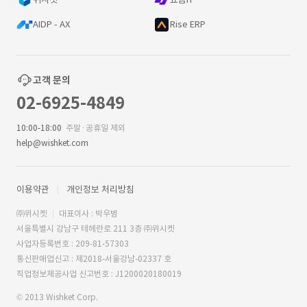
AIDP - AX
Rise ERP
고객 문의
02-6925-4849
10:00-18:00
주말·공휴일 제외
help@wishket.com
이용약관
개인정보 처리방침
㈜위시켓
대표이사 : 박우범
서울특별시 강남구 테헤란로 211 3층 ㈜위시켓
사업자등록번호 : 209-81-57303
통신판매업신고 : 제2018-서울강남-02337 호
직업정보제공사업 신고번호 : J1200020180019
© 2013 Wishket Corp.