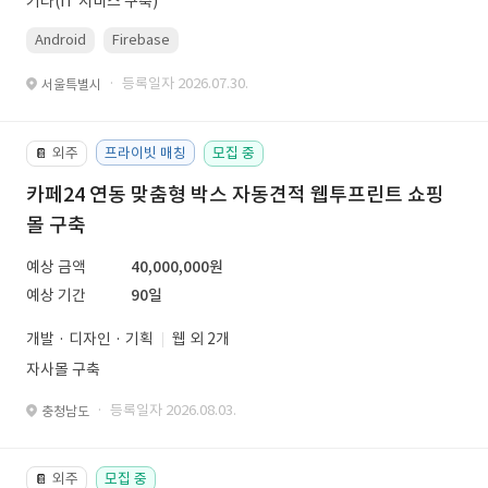
기타(IT 서비스 구축)
Android
Firebase
· 등록일자 2026.07.30.
서울특별시
외주
프라이빗 매칭
모집 중
📔
카페24 연동 맞춤형 박스 자동견적 웹투프린트 쇼핑
몰 구축
예상 금액
40,000,000원
예상 기간
90일
개발 · 디자인 · 기획
웹 외 2개
자사몰 구축
· 등록일자 2026.08.03.
충청남도
외주
모집 중
📔