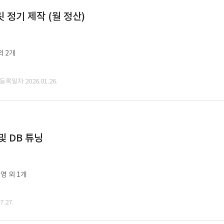
정기 제작 (월 정산)
외 2개
 등록일자 2026.01.26.
및 DB 튜닝
영 외 1개
.27.