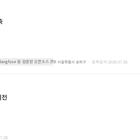
축
 또는 langfuse 등 검증된 오픈소스 프레임워크를 기반으로 시스템을 구축
· 등록일자 2026.07.28.
서울특별시 송파구
이전
.28.