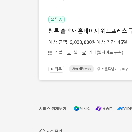
모집 중
웹툰 출판사 홈페이지 워드프레스 구
예상 금액
6,000,000원
예상 기간
45일
개발
웹
기타(웹사이트 구축)
WordPress
외주
서울특별시 구로구
📔
서비스 전체보기
위시켓
요즘IT
AIDP
고객 문의