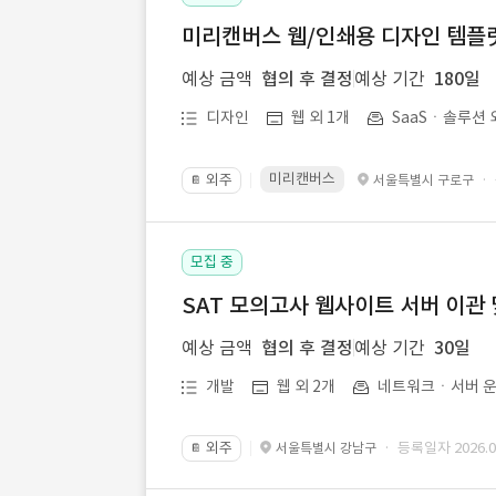
미리캔버스 웹/인쇄용 디자인 템플릿 
예상 금액
협의 후 결정
예상 기간
180일
디자인
웹 외 1개
SaaSㆍ솔루션 
미리캔버스
외주
·
서울특별시 구로구
📔
모집 중
SAT 모의고사 웹사이트 서버 이관 
예상 금액
협의 후 결정
예상 기간
30일
개발
웹 외 2개
네트워크ㆍ서버 운
외주
· 등록일자 2026.07
서울특별시 강남구
📔