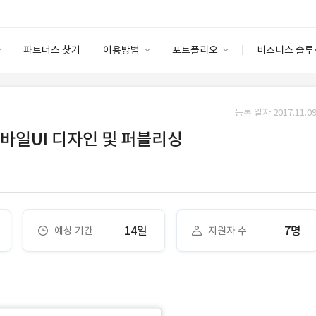
파트너스 찾기
이용방법
포트폴리오
비즈니스 솔루
이용방법
포트폴리오
엔터프라이즈
I
파트너 등급
이용후기
등록 일자 2017.11.09
안심 코드 케어
이용요금
솔루션 마켓
바일UI 디자인 및 퍼블리싱
고객센터
스토어
14일
7명
예상 기간
지원자 수