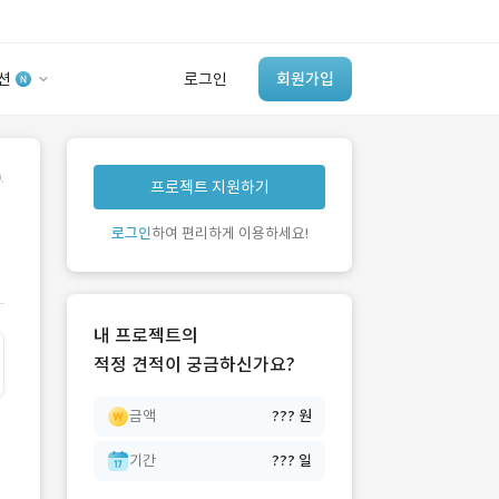
션
로그인
회원가입
유사사례 검색 AI
.
프로젝트 지원하기
‘이런 거’ 만들어본
개발 회사 있어?
로그인
하여 편리하게 이용하세요!
바로가기
내 프로젝트의
적정 견적이 궁금하신가요?
금액
??? 원
기간
??? 일