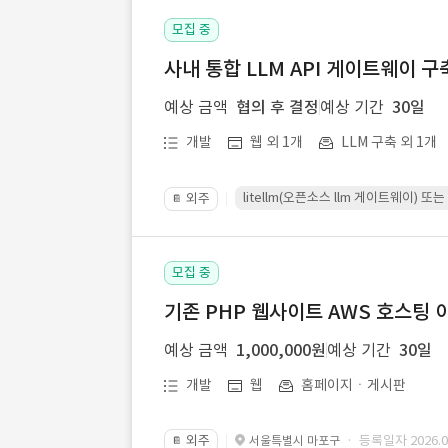
모집 중
사내 통합 LLM API 게이트웨이 구
예상 금액
협의 후 결정
예상 기간
30일
개발
웹 외 1개
LLM 구축 외 1개
litellm(오픈소스 llm 게이트웨이)
외주
📔
모집 중
기존 PHP 웹사이트 AWS 호스팅 
예상 금액
1,000,000원
예상 기간
30일
개발
웹
홈페이지ㆍ게시판
외주
· 등록일자 2026.07
서울특별시 마포구
📔