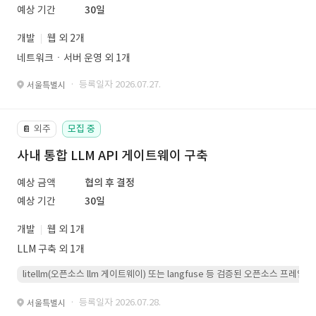
예상 기간
30일
개발
웹 외 2개
네트워크ㆍ서버 운영 외 1개
· 등록일자 2026.07.27.
서울특별시
외주
모집 중
📔
사내 통합 LLM API 게이트웨이 구축
예상 금액
협의 후 결정
예상 기간
30일
개발
웹 외 1개
LLM 구축 외 1개
litellm(오픈소스 llm 게이트웨이) 또는 langfuse 등 검증된 오픈소스 프
· 등록일자 2026.07.28.
서울특별시