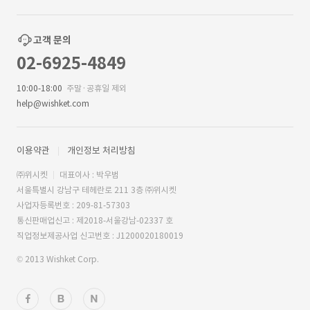
고객 문의
02-6925-4849
10:00-18:00
주말·공휴일 제외
help@wishket.com
이용약관
개인정보 처리방침
㈜위시켓
대표이사 : 박우범
서울특별시 강남구 테헤란로 211 3층 ㈜위시켓
사업자등록번호 : 209-81-57303
통신판매업신고 : 제2018-서울강남-02337 호
직업정보제공사업 신고번호 : J1200020180019
© 2013 Wishket Corp.