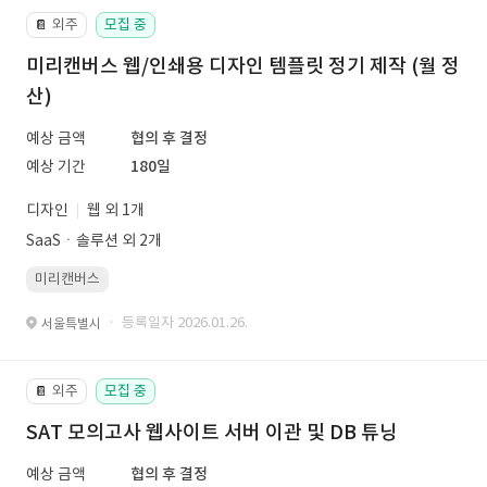
외주
모집 중
📔
미리캔버스 웹/인쇄용 디자인 템플릿 정기 제작 (월 정
산)
예상 금액
협의 후 결정
예상 기간
180일
디자인
웹 외 1개
SaaSㆍ솔루션 외 2개
미리캔버스
· 등록일자 2026.01.26.
서울특별시
외주
모집 중
📔
SAT 모의고사 웹사이트 서버 이관 및 DB 튜닝
예상 금액
협의 후 결정