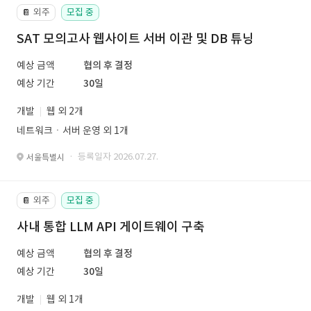
외주
모집 중
📔
SAT 모의고사 웹사이트 서버 이관 및 DB 튜닝
예상 금액
협의 후 결정
예상 기간
30일
개발
웹 외 2개
네트워크ㆍ서버 운영 외 1개
· 등록일자 2026.07.27.
서울특별시
외주
모집 중
📔
사내 통합 LLM API 게이트웨이 구축
예상 금액
협의 후 결정
예상 기간
30일
개발
웹 외 1개