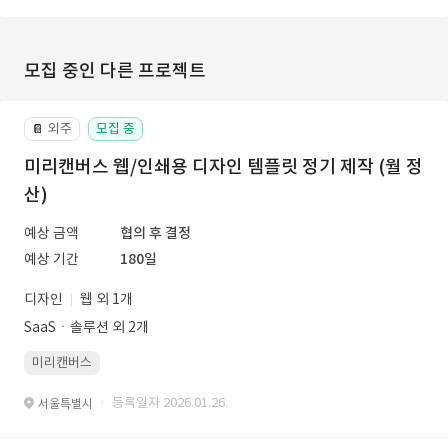
모집 중인 다른 프로젝트
외주
모집 중
📔
미리캔버스 웹/인쇄용 디자인 템플릿 정기 제작 (월 정
산)
예상 금액
협의 후 결정
예상 기간
180일
디자인
웹 외 1개
SaaSㆍ솔루션 외 2개
미리캔버스
· 등록일자 2026.01.26.
서울특별시