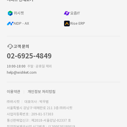
위시켓
요즘IT
AIDP - AX
Rise ERP
고객 문의
02-6925-4849
10:00-18:00
주말·공휴일 제외
help@wishket.com
이용약관
개인정보 처리방침
㈜위시켓
대표이사 : 박우범
서울특별시 강남구 테헤란로 211 3층 ㈜위시켓
사업자등록번호 : 209-81-57303
통신판매업신고 : 제2018-서울강남-02337 호
직업정보제공사업 신고번호 : J1200020180019