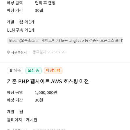
예상 금액
협의 후 결정
예상 기간
30일
개발
웹 외 1개
LLM 구축 외 1개
litellm(오픈소스 llm 게이트웨이) 또는 langfuse 등 검증된 오픈소스 프
· 등록일자 2026.07.28.
서울특별시
외주
모집 중
마감임박
📔
기존 PHP 웹사이트 AWS 호스팅 이전
예상 금액
1,000,000원
예상 기간
30일
개발
웹
홈페이지ㆍ게시판