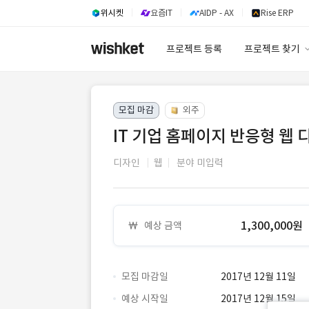
위시켓
요즘IT
AIDP - AX
Rise ERP
프로젝트 등록
프로젝트 찾기
프로젝트 찾기
모집 마감
외주
유사사례 검색 A
IT 기업 홈페이지 반응형 웹 디
디자인
웹
분야 미입력
1,300,000원
예상 금액
모집 마감일
2017년 12월 11일
예상 시작일
2017년 12월 15일