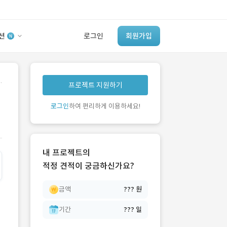
션
로그인
회원가입
유사사례 검색 AI
.
프로젝트 지원하기
‘이런 거’ 만들어본
개발 회사 있어?
로그인
하여 편리하게 이용하세요!
바로가기
내 프로젝트의
적정 견적이 궁금하신가요?
금액
??? 원
기간
??? 일