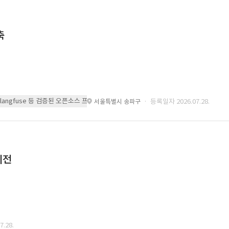
축
 또는 langfuse 등 검증된 오픈소스 프레임워크를 기반으로 시스템을 구축
· 등록일자 2026.07.28.
서울특별시 송파구
이전
.28.