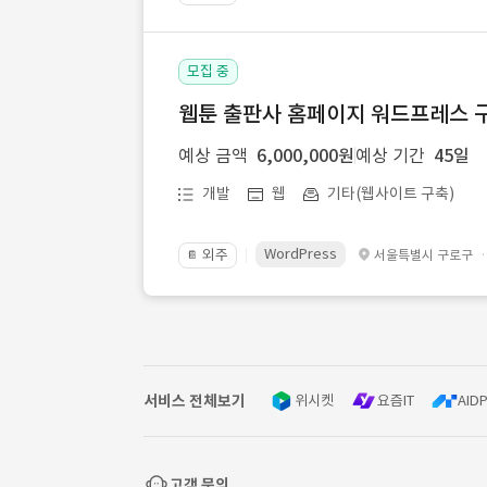
모집 중
웹툰 출판사 홈페이지 워드프레스 구
예상 금액
6,000,000원
예상 기간
45일
개발
웹
기타(웹사이트 구축)
WordPress
외주
서울특별시 구로구
📔
서비스 전체보기
위시켓
요즘IT
AIDP
고객 문의