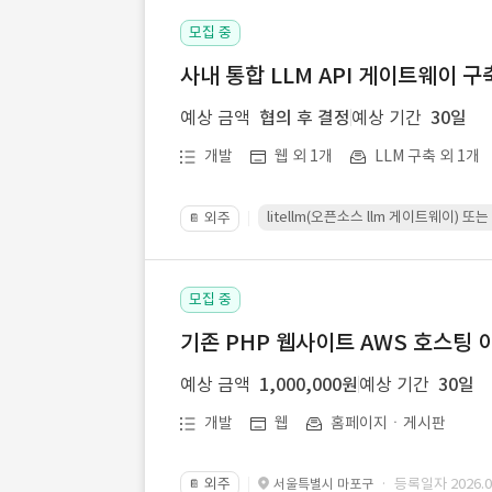
모집 중
사내 통합 LLM API 게이트웨이 구
예상 금액
협의 후 결정
예상 기간
30일
개발
웹 외 1개
LLM 구축 외 1개
litellm(오픈소스 llm 게이트웨이)
외주
📔
모집 중
기존 PHP 웹사이트 AWS 호스팅 
예상 금액
1,000,000원
예상 기간
30일
개발
웹
홈페이지ㆍ게시판
외주
· 등록일자 2026.07
서울특별시 마포구
📔