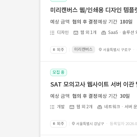
미리캔버스 웹/인쇄용 디자인 템플릿 
예상 금액
협의 후 결정
예상 기간
180일
디자인
웹 외 1개
SaaSㆍ솔루션 
미리캔버스
외주
·
서울특별시 구로구
📔
모집 중
SAT 모의고사 웹사이트 서버 이관 
예상 금액
협의 후 결정
예상 기간
30일
개발
웹 외 2개
네트워크ㆍ서버 운
외주
· 등록일자 2026.07
서울특별시 강남구
📔