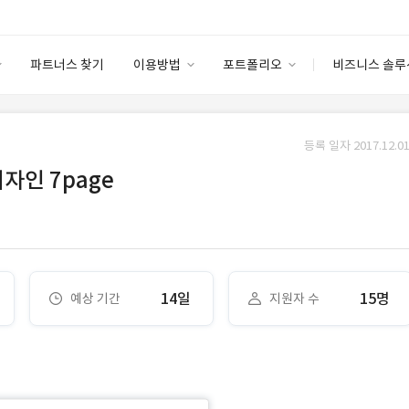
파트너스 찾기
이용방법
포트폴리오
비즈니스 솔루
이용방법
포트폴리오
엔터프라이즈
I
파트너 등급
이용후기
등록 일자 2017.12.01
안심 코드 케어
이용요금
솔루션 마켓
자인 7page
고객센터
스토어
14일
15명
예상 기간
지원자 수