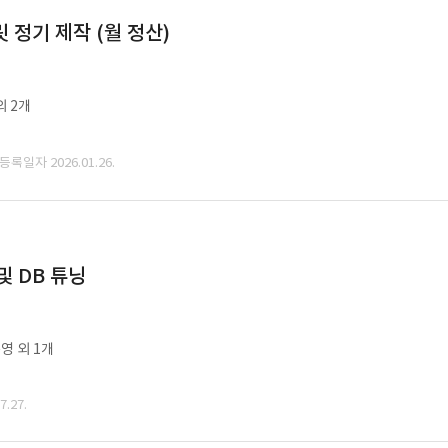
정기 제작 (월 정산)
외 2개
 등록일자 2026.01.26.
및 DB 튜닝
영 외 1개
.27.