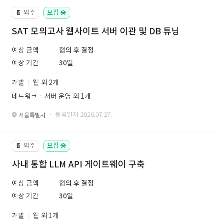
외주
모집 중
📔
SAT 모의고사 웹사이트 서버 이관 및 DB 튜닝
예상 금액
협의 후 결정
예상 기간
30일
개발
웹 외 2개
네트워크ㆍ서버 운영 외 1개
· 등록일자 2026.07.27.
서울특별시
외주
모집 중
📔
사내 통합 LLM API 게이트웨이 구축
예상 금액
협의 후 결정
예상 기간
30일
개발
웹 외 1개