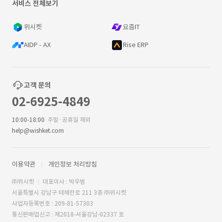
서비스 전체보기
위시켓
요즘IT
AIDP - AX
Rise ERP
고객 문의
02-6925-4849
10:00-18:00
주말·공휴일 제외
help@wishket.com
이용약관
개인정보 처리방침
㈜위시켓
대표이사 : 박우범
서울특별시 강남구 테헤란로 211 3층 ㈜위시켓
사업자등록번호 : 209-81-57303
통신판매업신고 : 제2018-서울강남-02337 호