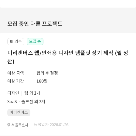
모집 중인 다른 프로젝트
외주
모집 중
📔
미리캔버스 웹/인쇄용 디자인 템플릿 정기 제작 (월 정
산)
예상 금액
협의 후 결정
예상 기간
180일
디자인
웹 외 1개
SaaSㆍ솔루션 외 2개
미리캔버스
· 등록일자 2026.01.26.
서울특별시