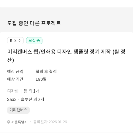
모집 중인 다른 프로젝트
외주
모집 중
📔
미리캔버스 웹/인쇄용 디자인 템플릿 정기 제작 (월 정
산)
예상 금액
협의 후 결정
예상 기간
180일
디자인
웹 외 1개
SaaSㆍ솔루션 외 2개
미리캔버스
· 등록일자 2026.01.26.
서울특별시