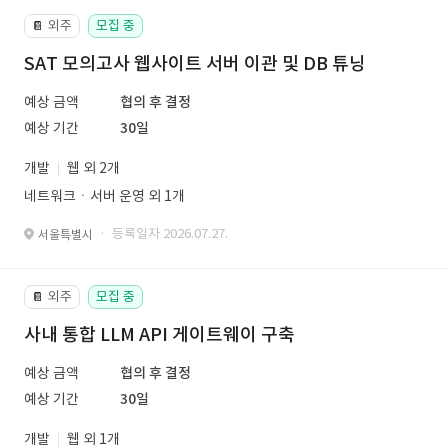
외주
모집 중
📔
SAT 모의고사 웹사이트 서버 이관 및 DB 튜닝
예상 금액
협의 후 결정
예상 기간
30일
개발
웹 외 2개
네트워크ㆍ서버 운영 외 1개
· 등록일자 2026.07.27.
서울특별시
외주
모집 중
📔
사내 통합 LLM API 게이트웨이 구축
예상 금액
협의 후 결정
예상 기간
30일
개발
웹 외 1개