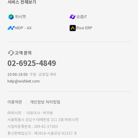
서비스 전체보기
위시켓
요즘IT
AIDP - AX
Rise ERP
고객 문의
02-6925-4849
10:00-18:00
주말·공휴일 제외
help@wishket.com
이용약관
개인정보 처리방침
㈜위시켓
대표이사 : 박우범
서울특별시 강남구 테헤란로 211 3층 ㈜위시켓
사업자등록번호 : 209-81-57303
통신판매업신고 : 제2018-서울강남-02337 호