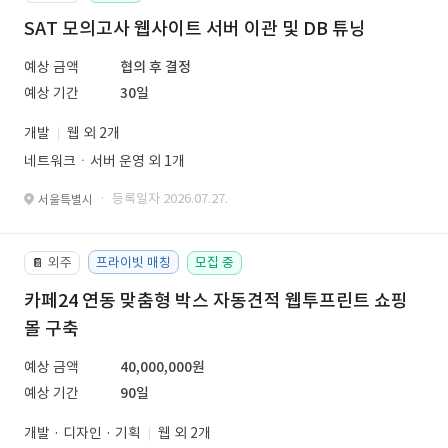
SAT 모의고사 웹사이트 서버 이관 및 DB 튜닝
예상 금액
협의 후 결정
예상 기간
30일
개발
웹 외 2개
네트워크ㆍ서버 운영 외 1개
· 등록일자 2026.07.27.
서울특별시
외주
프라이빗 매칭
모집 중
📔
카페24 연동 맞춤형 박스 자동견적 웹투프린트 쇼핑
몰 구축
예상 금액
40,000,000원
예상 기간
90일
개발 · 디자인 · 기획
웹 외 2개