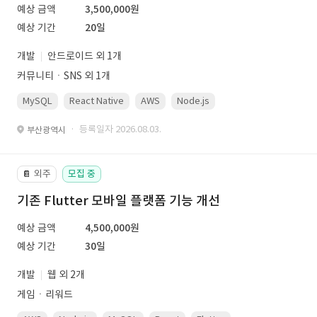
예상 금액
3,500,000원
예상 기간
20일
개발
안드로이드 외 1개
커뮤니티ㆍSNS 외 1개
MySQL
React Native
AWS
Node.js
· 등록일자 2026.08.03.
부산광역시
외주
모집 중
📔
기존 Flutter 모바일 플랫폼 기능 개선
예상 금액
4,500,000원
예상 기간
30일
개발
웹 외 2개
게임ㆍ리워드