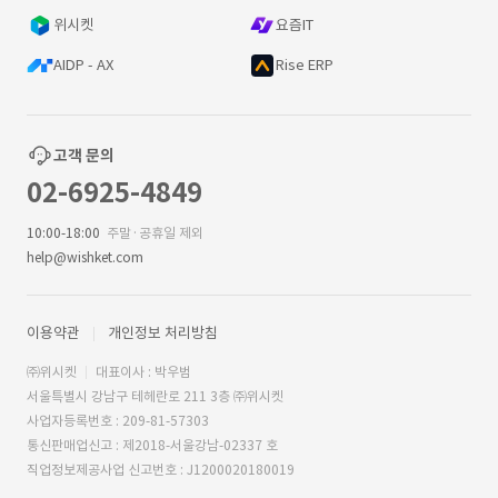
위시켓
요즘IT
AIDP - AX
Rise ERP
고객 문의
02-6925-4849
10:00-18:00
주말·공휴일 제외
help@wishket.com
이용약관
개인정보 처리방침
㈜위시켓
대표이사 : 박우범
서울특별시 강남구 테헤란로 211 3층 ㈜위시켓
사업자등록번호 : 209-81-57303
통신판매업신고 : 제2018-서울강남-02337 호
직업정보제공사업 신고번호 : J1200020180019