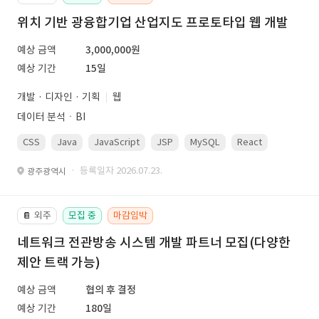
위치 기반 광융합기업 산업지도 프로토타입 웹 개발
예상 금액
3,000,000원
예상 기간
15일
개발 · 디자인 · 기획
웹
데이터 분석ㆍBI
CSS
Java
JavaScript
JSP
MySQL
React
Spring
· 등록일자 2026.07.23.
광주광역시
외주
모집 중
마감임박
📔
네트워크 전관방송 시스템 개발 파트너 모집(다양한
제안 트랙 가능)
예상 금액
협의 후 결정
예상 기간
180일