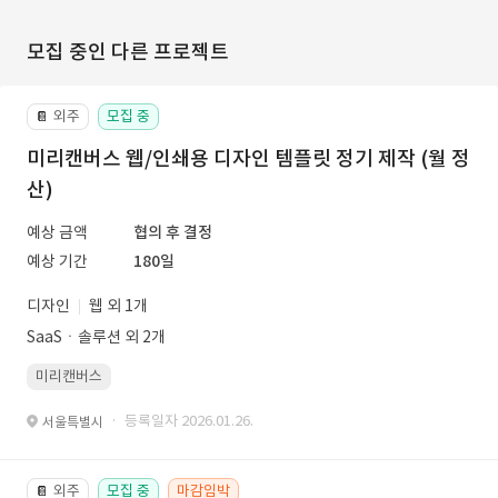
모집 중인 다른 프로젝트
외주
모집 중
📔
미리캔버스 웹/인쇄용 디자인 템플릿 정기 제작 (월 정
산)
예상 금액
협의 후 결정
예상 기간
180일
디자인
웹 외 1개
SaaSㆍ솔루션 외 2개
미리캔버스
· 등록일자 2026.01.26.
서울특별시
외주
모집 중
마감임박
📔