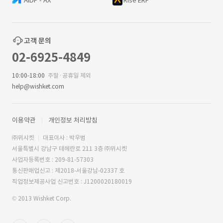
AIDP - AX
Rise ERP
고객 문의
02-6925-4849
10:00-18:00
주말·공휴일 제외
help@wishket.com
이용약관
개인정보 처리방침
㈜위시켓
대표이사 : 박우범
서울특별시 강남구 테헤란로 211 3층 ㈜위시켓
사업자등록번호 : 209-81-57303
통신판매업신고 : 제2018-서울강남-02337 호
직업정보제공사업 신고번호 : J1200020180019
© 2013 Wishket Corp.