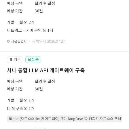
예상 금액
협의 후 결정
예상 기간
30일
개발
웹 외 2개
네트워크ㆍ서버 운영 외 1개
· 등록일자 2026.07.27.
서울특별시
외주
모집 중
📔
사내 통합 LLM API 게이트웨이 구축
예상 금액
협의 후 결정
예상 기간
30일
개발
웹 외 1개
LLM 구축 외 1개
litellm(오픈소스 llm 게이트웨이) 또는 langfuse 등 검증된 오픈소스 프