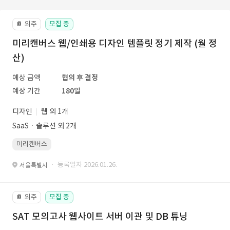
외주
모집 중
📔
미리캔버스 웹/인쇄용 디자인 템플릿 정기 제작 (월 정
산)
예상 금액
협의 후 결정
예상 기간
180일
디자인
웹 외 1개
SaaSㆍ솔루션 외 2개
미리캔버스
· 등록일자 2026.01.26.
서울특별시
외주
모집 중
📔
SAT 모의고사 웹사이트 서버 이관 및 DB 튜닝