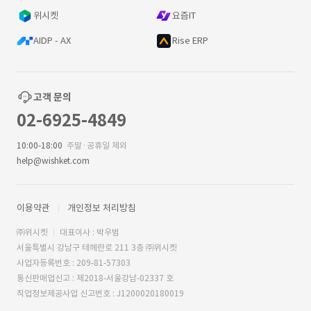
위시켓
요즘IT
AIDP - AX
Rise ERP
고객 문의
02-6925-4849
10:00-18:00
주말·공휴일 제외
help@wishket.com
이용약관
개인정보 처리방침
㈜위시켓
대표이사 : 박우범
서울특별시 강남구 테헤란로 211 3층 ㈜위시켓
사업자등록번호 : 209-81-57303
통신판매업신고 : 제2018-서울강남-02337 호
직업정보제공사업 신고번호 : J1200020180019