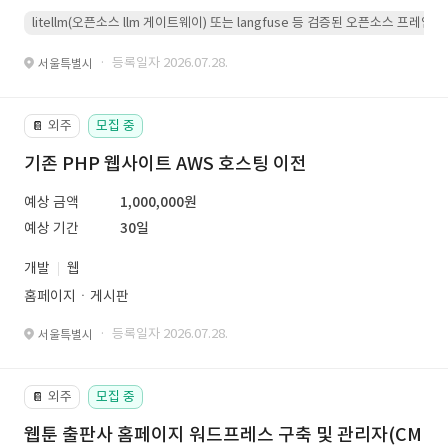
litellm(오픈소스 llm 게이트웨이) 또는 langfuse 등 검증된 오픈소스 프
· 등록일자 2026.07.28.
서울특별시
외주
모집 중
📔
기존 PHP 웹사이트 AWS 호스팅 이전
예상 금액
1,000,000원
예상 기간
30일
개발
웹
홈페이지ㆍ게시판
· 등록일자 2026.07.28.
서울특별시
외주
모집 중
📔
웹툰 출판사 홈페이지 워드프레스 구축 및 관리자(CM