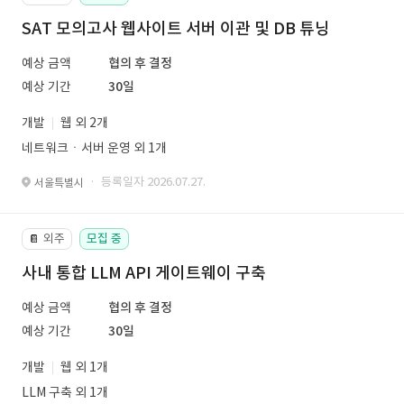
SAT 모의고사 웹사이트 서버 이관 및 DB 튜닝
예상 금액
협의 후 결정
예상 기간
30일
개발
웹 외 2개
네트워크ㆍ서버 운영 외 1개
· 등록일자 2026.07.27.
서울특별시
외주
모집 중
📔
사내 통합 LLM API 게이트웨이 구축
예상 금액
협의 후 결정
예상 기간
30일
개발
웹 외 1개
LLM 구축 외 1개