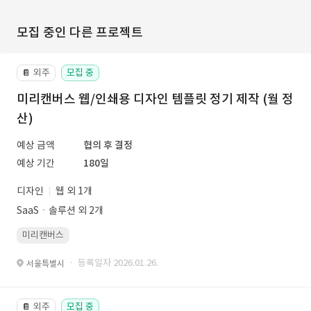
모집 중인 다른 프로젝트
외주
모집 중
📔
미리캔버스 웹/인쇄용 디자인 템플릿 정기 제작 (월 정
산)
예상 금액
협의 후 결정
예상 기간
180일
디자인
웹 외 1개
SaaSㆍ솔루션 외 2개
미리캔버스
· 등록일자 2026.01.26.
서울특별시
외주
모집 중
📔