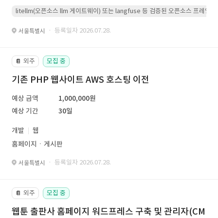
litellm(오픈소스 llm 게이트웨이) 또는 langfuse 등 검증된 오픈소스 프
· 등록일자 2026.07.28.
서울특별시
외주
모집 중
📔
기존 PHP 웹사이트 AWS 호스팅 이전
예상 금액
1,000,000원
예상 기간
30일
개발
웹
홈페이지ㆍ게시판
· 등록일자 2026.07.28.
서울특별시
외주
모집 중
📔
웹툰 출판사 홈페이지 워드프레스 구축 및 관리자(CM