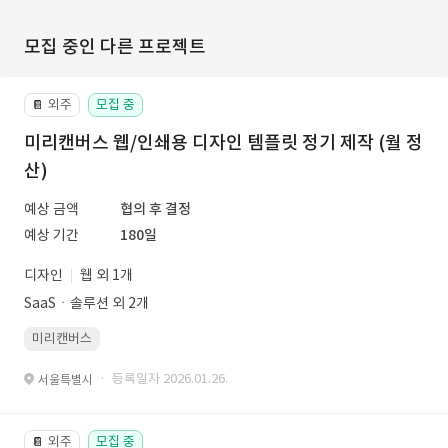
모집 중인 다른 프로젝트
외주
모집 중
📔
미리캔버스 웹/인쇄용 디자인 템플릿 정기 제작 (월 정
산)
예상 금액
협의 후 결정
예상 기간
180일
디자인
웹 외 1개
SaaSㆍ솔루션 외 2개
미리캔버스
· 등록일자 2026.01.26.
서울특별시
외주
모집 중
📔