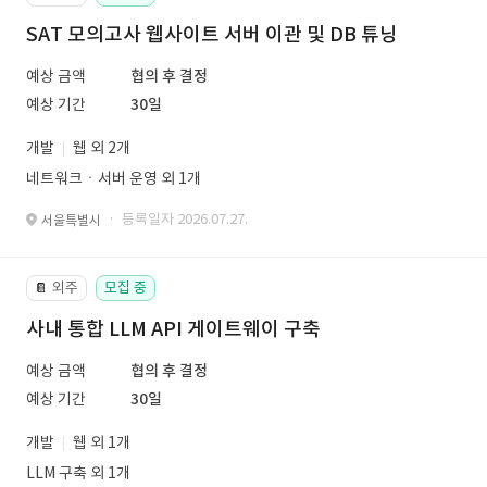
SAT 모의고사 웹사이트 서버 이관 및 DB 튜닝
예상 금액
협의 후 결정
예상 기간
30일
개발
웹 외 2개
네트워크ㆍ서버 운영 외 1개
· 등록일자 2026.07.27.
서울특별시
외주
모집 중
📔
사내 통합 LLM API 게이트웨이 구축
예상 금액
협의 후 결정
예상 기간
30일
개발
웹 외 1개
LLM 구축 외 1개