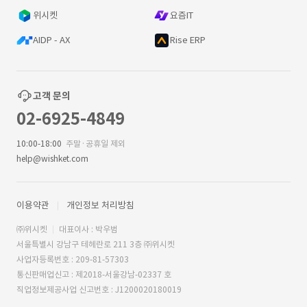
위시켓
요즘IT
AIDP - AX
Rise ERP
고객 문의
02-6925-4849
10:00-18:00
주말·공휴일 제외
help@wishket.com
이용약관
개인정보 처리방침
㈜위시켓
대표이사 : 박우범
서울특별시 강남구 테헤란로 211 3층 ㈜위시켓
사업자등록번호 : 209-81-57303
통신판매업신고 : 제2018-서울강남-02337 호
직업정보제공사업 신고번호 : J1200020180019