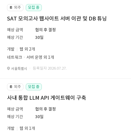
외주
모집 중
📔
SAT 모의고사 웹사이트 서버 이관 및 DB 튜닝
예상 금액
협의 후 결정
예상 기간
30일
개발
웹 외 2개
네트워크ㆍ서버 운영 외 1개
· 등록일자 2026.07.27.
서울특별시
외주
모집 중
📔
사내 통합 LLM API 게이트웨이 구축
예상 금액
협의 후 결정
예상 기간
30일
개발
웹 외 1개