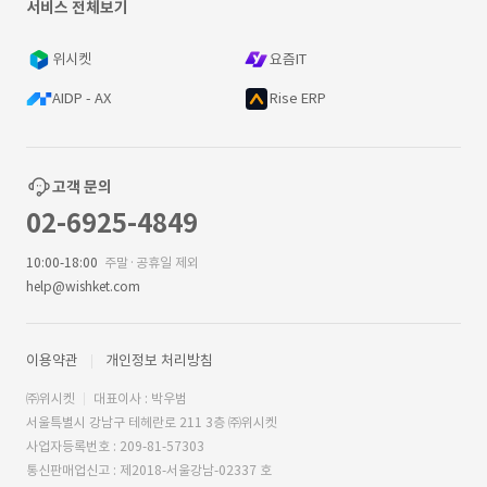
서비스 전체보기
위시켓
요즘IT
AIDP - AX
Rise ERP
고객 문의
02-6925-4849
10:00-18:00
주말·공휴일 제외
help@wishket.com
이용약관
개인정보 처리방침
㈜위시켓
대표이사 : 박우범
서울특별시 강남구 테헤란로 211 3층 ㈜위시켓
사업자등록번호 : 209-81-57303
통신판매업신고 : 제2018-서울강남-02337 호