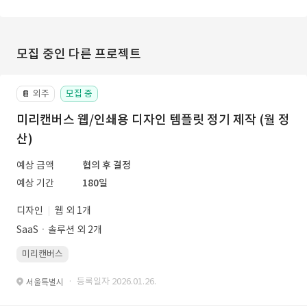
모집 중인 다른 프로젝트
외주
모집 중
📔
미리캔버스 웹/인쇄용 디자인 템플릿 정기 제작 (월 정
산)
예상 금액
협의 후 결정
예상 기간
180일
디자인
웹 외 1개
SaaSㆍ솔루션 외 2개
미리캔버스
· 등록일자 2026.01.26.
서울특별시