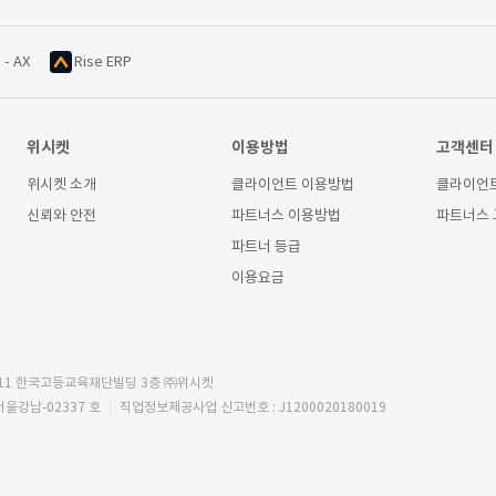
 - AX
Rise ERP
위시켓
이용방법
고객센터
위시켓 소개
클라이언트 이용방법
클라이언
신뢰와 안전
파트너스 이용방법
파트너스
파트너 등급
이용요금
11 한국고등교육재단빌딩 3층 ㈜위시켓
서울강남-02337 호
직업정보제공사업 신고번호 : J1200020180019