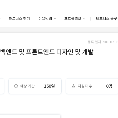
파트너스 찾기
이용방법
포트폴리오
비즈니스 솔루
이용방법
포트폴리오
엔터프라이즈
I
파트너 등급
이용후기
등록 일자 2018.02.06
안심 코드 케어
이용요금
솔루션 마켓
 백엔드 및 프론트엔드 디자인 및 개발
고객센터
스토어
150일
0명
예상 기간
지원자 수