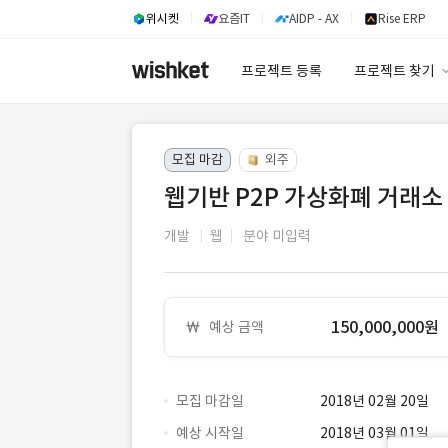
위시켓
요즘IT
AIDP - AX
Rise ERP
프로젝트 등록
프로젝트 찾기
프로젝트 찾기
모집 마감
외주
유사사례 검색 A
웹기반 P2P 가상화폐 거래소
개발
웹
분야 미입력
150,000,000원
예상 금액
모집 마감일
2018년 02월 20일
예상 시작일
2018년 03월 01일