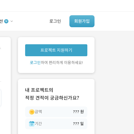
션
로그인
회원가입
유사사례 검색 AI
.
프로젝트 지원하기
‘이런 거’ 만들어본
개발 회사 있어?
로그인
하여 편리하게 이용하세요!
바로가기
내 프로젝트의
적정 견적이 궁금하신가요?
금액
??? 원
기간
??? 일