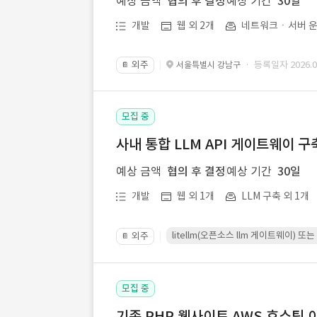
예상 금액
협의 후 결정
예상 기간
30일
개발
웹 외 2개
네트워크ㆍ서버 운
외주
· 등록일자 2026.07
서울특별시 강남구
📔
모집 중
사내 통합 LLM API 게이트웨이 구
예상 금액
협의 후 결정
예상 기간
30일
개발
웹 외 1개
LLM 구축 외 1개
litellm(오픈소스 llm 게이트웨이)
외주
📔
모집 중
기존 PHP 웹사이트 AWS 호스팅 