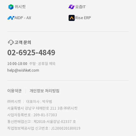
위시켓
요즘IT
AIDP - AX
Rise ERP
고객 문의
02-6925-4849
10:00-18:00
주말·공휴일 제외
help@wishket.com
이용약관
개인정보 처리방침
㈜위시켓
대표이사 : 박우범
서울특별시 강남구 테헤란로 211 3층 ㈜위시켓
사업자등록번호 : 209-81-57303
통신판매업신고 : 제2018-서울강남-02337 호
직업정보제공사업 신고번호 : J1200020180019