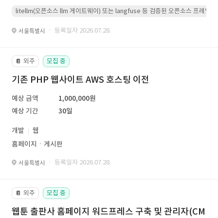
litellm(오픈소스 llm 게이트웨이) 또는 langfuse 등 검증된 오픈소스 프
· 등록일자 2026.07.28.
서울특별시
외주
모집 중
📔
기존 PHP 웹사이트 AWS 호스팅 이전
예상 금액
1,000,000원
예상 기간
30일
개발
웹
홈페이지ㆍ게시판
· 등록일자 2026.07.28.
서울특별시
외주
모집 중
📔
웹툰 출판사 홈페이지 워드프레스 구축 및 관리자(CM