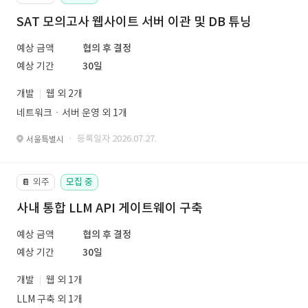
SAT 모의고사 웹사이트 서버 이관 및 DB 튜닝
예상 금액
협의 후 결정
예상 기간
30일
개발
웹 외 2개
네트워크ㆍ서버 운영 외 1개
· 등록일자 2026.07.27.
서울특별시
외주
모집 중
📔
사내 통합 LLM API 게이트웨이 구축
예상 금액
협의 후 결정
예상 기간
30일
개발
웹 외 1개
LLM 구축 외 1개