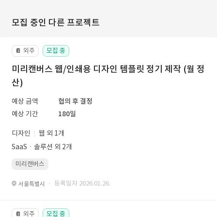
모집 중인 다른 프로젝트
외주
모집 중
📔
미리캔버스 웹/인쇄용 디자인 템플릿 정기 제작 (월 정
산)
예상 금액
협의 후 결정
예상 기간
180일
디자인
웹 외 1개
SaaSㆍ솔루션 외 2개
미리캔버스
· 등록일자 2026.01.26.
서울특별시
외주
모집 중
📔