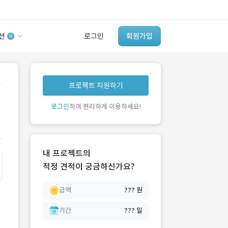
션
로그인
회원가입
유사사례 검색 AI
.
프로젝트 지원하기
‘이런 거’ 만들어본
개발 회사 있어?
로그인
하여 편리하게 이용하세요!
바로가기
내 프로젝트의
적정 견적이 궁금하신가요?
금액
??? 원
기간
??? 일