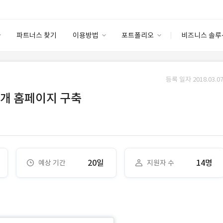
파트너스 찾기
이용방법
포트폴리오
비즈니스 솔루
이용방법
포트폴리오
엔터프라이즈
I
파트너 등급
이용후기
등록 일자 2018.03.07
안심 코드 케어
이용요금
솔루션 마켓
소개 홈페이지 구축
고객센터
스토어
20일
14명
예상 기간
지원자 수