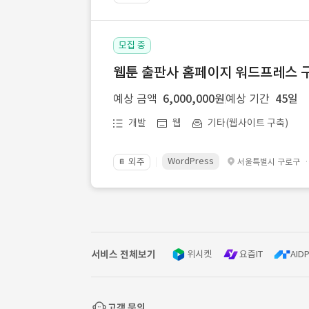
모집 중
웹툰 출판사 홈페이지 워드프레스 구
예상 금액
6,000,000원
예상 기간
45일
개발
웹
기타(웹사이트 구축)
WordPress
외주
서울특별시 구로구
📔
서비스 전체보기
위시켓
요즘IT
AIDP
고객 문의