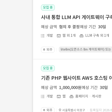
모집 중
사내 통합 LLM API 게이트웨이 구
예상 금액
협의 후 결정
예상 기간
30일
개발
웹 외 1개
LLM 구축 외 1개
litellm(오픈소스 llm 게이트웨이)
외주
📔
모집 중
기존 PHP 웹사이트 AWS 호스팅 
예상 금액
1,000,000원
예상 기간
30일
개발
웹
홈페이지ㆍ게시판
외주
· 등록일자 2026.07
서울특별시 마포구
📔