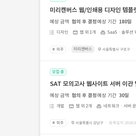
미리캔버스 웹/인쇄용 디자인 템플릿 
예상 금액
협의 후 결정
예상 기간
180일
디자인
웹 외 1개
SaaSㆍ솔루션 
미리캔버스
외주
·
서울특별시 구로구
📔
모집 중
SAT 모의고사 웹사이트 서버 이관 
예상 금액
협의 후 결정
예상 기간
30일
개발
웹 외 2개
네트워크ㆍ서버 운
외주
· 등록일자 2026.07
서울특별시 강남구
📔