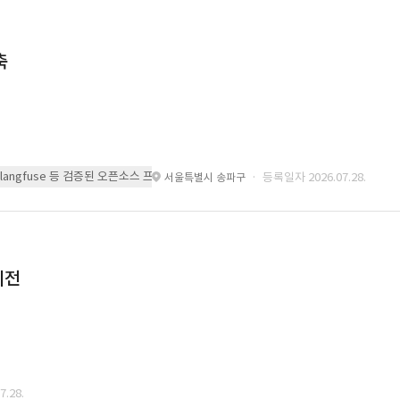
축
 또는 langfuse 등 검증된 오픈소스 프레임워크를 기반으로 시스템을 구축
· 등록일자 2026.07.28.
서울특별시 송파구
이전
.28.