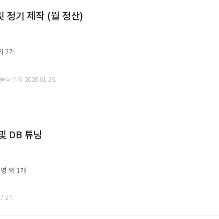
정기 제작 (월 정산)
외 2개
 등록일자 2026.01.26.
및 DB 튜닝
영 외 1개
.27.