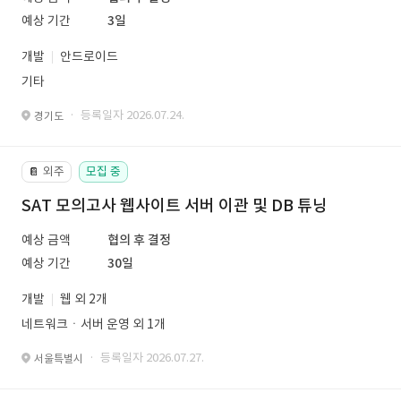
예상 기간
3일
개발
안드로이드
기타
· 등록일자 2026.07.24.
경기도
외주
모집 중
📔
SAT 모의고사 웹사이트 서버 이관 및 DB 튜닝
예상 금액
협의 후 결정
예상 기간
30일
개발
웹 외 2개
네트워크ㆍ서버 운영 외 1개
· 등록일자 2026.07.27.
서울특별시