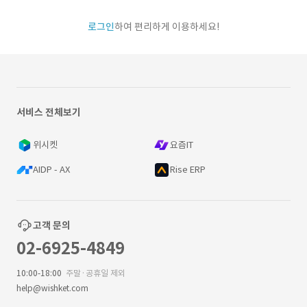
로그인
하여 편리하게 이용하세요!
서비스 전체보기
위시켓
요즘IT
AIDP - AX
Rise ERP
고객 문의
02-6925-4849
10:00-18:00
주말·공휴일 제외
help@wishket.com