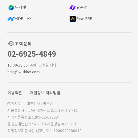
위시켓
요즘IT
AIDP - AX
Rise ERP
고객 문의
02-6925-4849
10:00-18:00
주말·공휴일 제외
help@wishket.com
이용약관
개인정보 처리방침
㈜위시켓
대표이사 : 박우범
서울특별시 강남구 테헤란로 211 3층 ㈜위시켓
사업자등록번호 : 209-81-57303
통신판매업신고 : 제2018-서울강남-02337 호
직업정보제공사업 신고번호 : J1200020180019