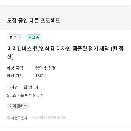
모집 중인 다른 프로젝트
외주
모집 중
📔
미리캔버스 웹/인쇄용 디자인 템플릿 정기 제작 (월 정
산)
예상 금액
협의 후 결정
예상 기간
180일
디자인
웹 외 1개
SaaSㆍ솔루션 외 2개
미리캔버스
· 등록일자 2026.01.26.
서울특별시