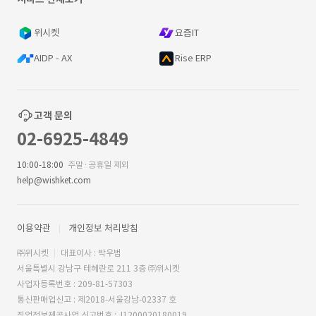
위시켓
요즘IT
AIDP - AX
Rise ERP
고객 문의
02-6925-4849
10:00-18:00
주말·공휴일 제외
help@wishket.com
이용약관
개인정보 처리방침
㈜위시켓
대표이사 : 박우범
서울특별시 강남구 테헤란로 211 3층 ㈜위시켓
사업자등록번호 : 209-81-57303
통신판매업신고 : 제2018-서울강남-02337 호
직업정보제공사업 신고번호 : J1200020180019