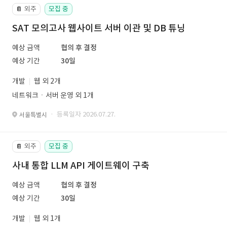
외주
모집 중
📔
SAT 모의고사 웹사이트 서버 이관 및 DB 튜닝
예상 금액
협의 후 결정
예상 기간
30일
개발
웹 외 2개
네트워크ㆍ서버 운영 외 1개
· 등록일자 2026.07.27.
서울특별시
외주
모집 중
📔
사내 통합 LLM API 게이트웨이 구축
예상 금액
협의 후 결정
예상 기간
30일
개발
웹 외 1개