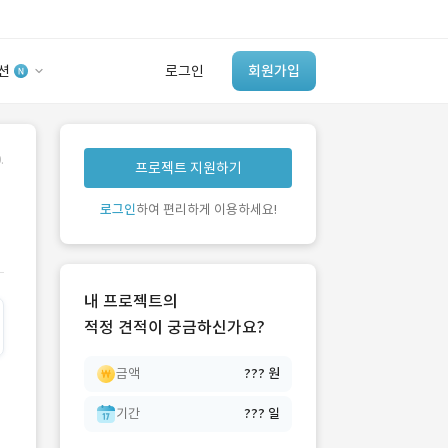
션
로그인
회원가입
유사사례 검색 AI
.
프로젝트 지원하기
‘이런 거’ 만들어본
개발 회사 있어?
로그인
하여 편리하게 이용하세요!
바로가기
내 프로젝트의
적정 견적이 궁금하신가요?
금액
??? 원
기간
??? 일