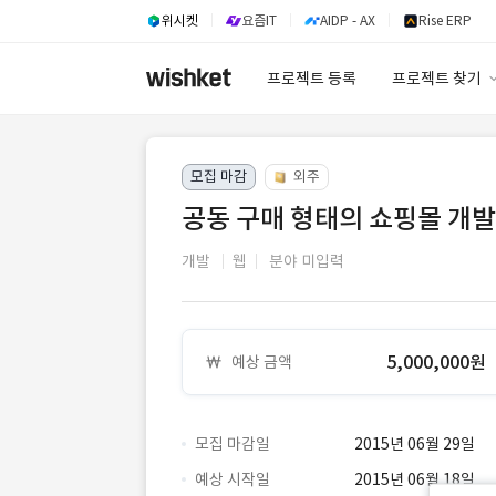
위시켓
요즘IT
AIDP - AX
Rise ERP
프로젝트 등록
프로젝트 찾기
프로젝트 찾기
모집 마감
외주
유사사례 검색 A
공동 구매 형태의 쇼핑몰 개발
개발
웹
분야 미입력
5,000,000원
예상 금액
모집 마감일
2015년 06월 29일
예상 시작일
2015년 06월 18일