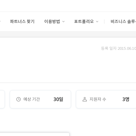
파트너스 찾기
이용방법
포트폴리오
비즈니스 솔루
이용방법
포트폴리오
엔터프라이즈
I
파트너 등급
이용후기
등록 일자 2015.06.10
안심 코드 케어
이용요금
솔루션 마켓
고객센터
스토어
30일
3명
예상 기간
지원자 수