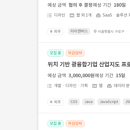
예상 금액
협의 후 결정
예상 기간
180일
디자인
웹 외 1개
SaaSㆍ솔루션 
미리캔버스
외주
·
서울특별시 구로구
📔
모집 중
마감임박
위치 기반 광융합기업 산업지도 프
예상 금액
3,000,000원
예상 기간
15일
개발 · 디자인 · 기획
웹
데이터 분
CSS
Java
JavaScript
JS
외주
📔
모집 중
마감임박