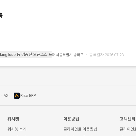
축
 또는 langfuse 등 검증된 오픈소스 프레임워크를 기반으로 시스템을 구축
· 등록일자 2026.07.28.
서울특별시 송파구
 - AX
Rise ERP
위시켓
이용방법
고객센터
위시켓 소개
클라이언트 이용방법
클라이언