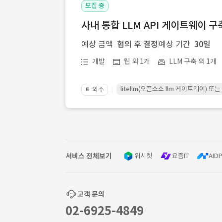
모집 중
사내 통합 LLM API 게이트웨이 구
예상 금액
협의 후 결정
예상 기간
30일
개발
웹 외 1개
LLM 구축 외 1개
litellm(오픈소스 llm 게이트웨이)
외주
📔
서비스 전체보기
위시켓
요즘IT
AIDP
고객 문의
02-6925-4849