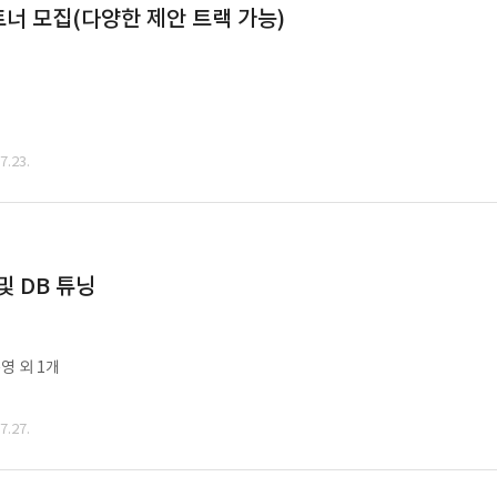
너 모집(다양한 제안 트랙 가능)
.23.
및 DB 튜닝
영 외 1개
.27.