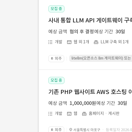
모집 중
사내 통합 LLM API 게이트웨이 구
예상 금액
협의 후 결정
예상 기간
30일
개발
웹 외 1개
LLM 구축 외 1개
litellm(오픈소스 llm 게이트웨이)
외주
📔
모집 중
기존 PHP 웹사이트 AWS 호스팅 
예상 금액
1,000,000원
예상 기간
30일
개발
웹
홈페이지ㆍ게시판
외주
· 등록일자 2026.07
서울특별시 마포구
📔