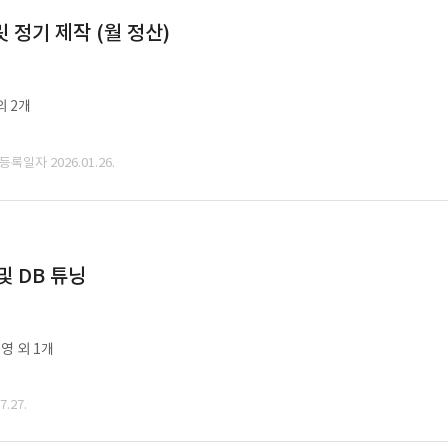
정기 제작 (월 정산)
외 2개
 등록일자 2026.01.26.
및 DB 튜닝
영 외 1개
.27.