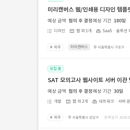
미리캔버스 웹/인쇄용 디자인 템플릿 
예상 금액
협의 후 결정
예상 기간
180일
디자인
웹 외 1개
SaaSㆍ솔루션 
미리캔버스
외주
·
서울특별시 구로구
📔
모집 중
SAT 모의고사 웹사이트 서버 이관 
예상 금액
협의 후 결정
예상 기간
30일
개발
웹 외 2개
네트워크ㆍ서버 운
외주
· 등록일자 2026.07
서울특별시 강남구
📔