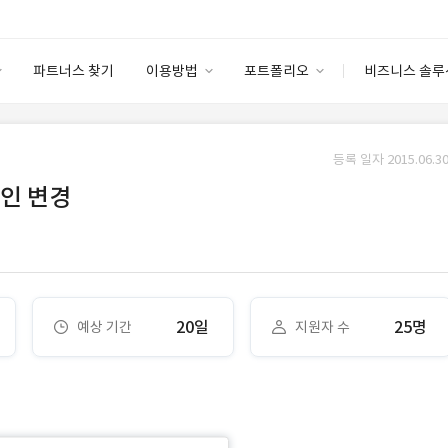
파트너스 찾기
이용방법
포트폴리오
비즈니스 솔루
이용방법
포트폴리오
엔터프라이즈
I
파트너 등급
이용후기
등록 일자 2015.06.30
안심 코드 케어
이용요금
솔루션 마켓
인 변경
고객센터
스토어
20일
25명
예상 기간
지원자 수