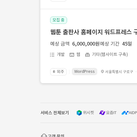
모집 중
웹툰 출판사 홈페이지 워드프레스 구
예상 금액
6,000,000원
예상 기간
45일
개발
웹
기타(웹사이트 구축)
WordPress
외주
서울특별시 구로구
📔
서비스 전체보기
위시켓
요즘IT
AIDP
고객 문의