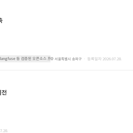
축
 또는 langfuse 등 검증된 오픈소스 프레임워크를 기반으로 시스템을 구축
· 등록일자 2026.07.28.
서울특별시 송파구
이전
.28.