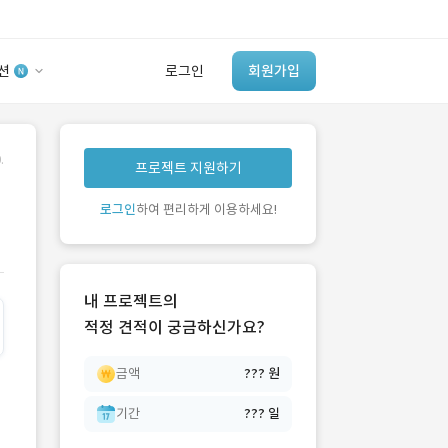
션
로그인
회원가입
유사사례 검색 AI
.
프로젝트 지원하기
‘이런 거’ 만들어본
개발 회사 있어?
로그인
하여 편리하게 이용하세요!
바로가기
내 프로젝트의
적정 견적이 궁금하신가요?
금액
??? 원
기간
??? 일