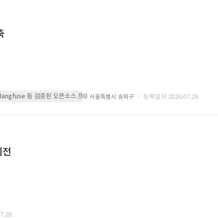
축
 또는 langfuse 등 검증된 오픈소스 프레임워크를 기반으로 시스템을 구축
· 등록일자 2026.07.28.
서울특별시 송파구
이전
.28.