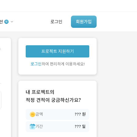
션
로그인
회원가입
유사사례 검색 AI
.
프로젝트 지원하기
‘이런 거’ 만들어본
개발 회사 있어?
로그인
하여 편리하게 이용하세요!
바로가기
내 프로젝트의
적정 견적이 궁금하신가요?
금액
??? 원
기간
??? 일