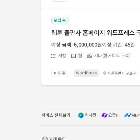
모집 중
웹툰 출판사 홈페이지 워드프레스 구
예상 금액
6,000,000원
예상 기간
45일
개발
웹
기타(웹사이트 구축)
WordPress
외주
서울특별시 구로구
📔
서비스 전체보기
위시켓
요즘IT
AIDP
고객 문의