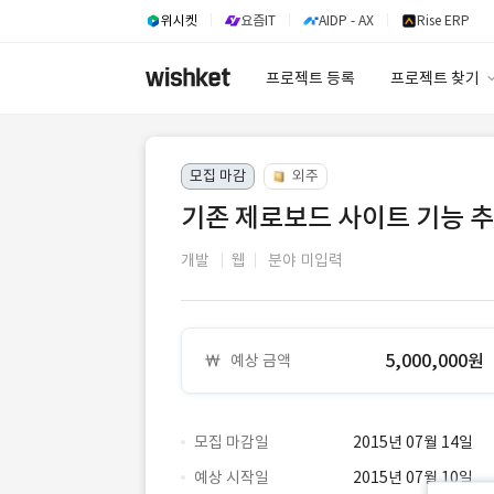
위시켓
요즘IT
AIDP - AX
Rise ERP
프로젝트 등록
프로젝트 찾기
프로젝트 찾기
모집 마감
외주
유사사례 검색 A
기존 제로보드 사이트 기능 
개발
웹
분야 미입력
5,000,000원
예상 금액
모집 마감일
2015년 07월 14일
예상 시작일
2015년 07월 10일