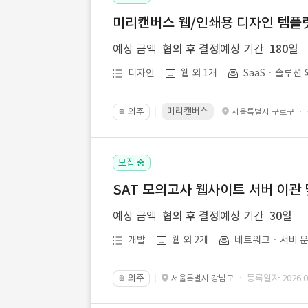
미리캔버스 웹/인쇄용 디자인 템플릿 
예상 금액
협의 후 결정
예상 기간
180일
디자인
웹 외 1개
SaaSㆍ솔루션 
미리캔버스
외주
·
서울특별시 구로구
📔
모집 중
SAT 모의고사 웹사이트 서버 이관 
예상 금액
협의 후 결정
예상 기간
30일
개발
웹 외 2개
네트워크ㆍ서버 운
외주
· 등록일자 2026.07
서울특별시 강남구
📔