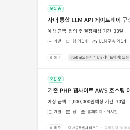
모집 중
사내 통합 LLM API 게이트웨이 구
예상 금액
협의 후 결정
예상 기간
30일
개발
웹 외 1개
LLM 구축 외 1개
litellm(오픈소스 llm 게이트웨이)
외주
📔
모집 중
기존 PHP 웹사이트 AWS 호스팅 
예상 금액
1,000,000원
예상 기간
30일
개발
웹
홈페이지ㆍ게시판
외주
· 등록일자 2026.07
서울특별시 마포구
📔