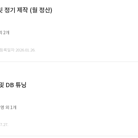
정기 제작 (월 정산)
외 2개
 등록일자 2026.01.26.
및 DB 튜닝
영 외 1개
.27.