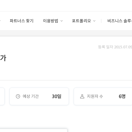
파트너스 찾기
이용방법
포트폴리오
비즈니스 솔루
이용방법
포트폴리오
엔터프라이즈
I
파트너 등급
이용후기
등록 일자 2015.07.09
안심 코드 케어
이용요금
솔루션 마켓
추가
고객센터
스토어
30일
6명
예상 기간
지원자 수