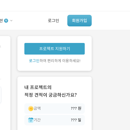
션
로그인
회원가입
유사사례 검색 AI
.
프로젝트 지원하기
‘이런 거’ 만들어본
개발 회사 있어?
로그인
하여 편리하게 이용하세요!
바로가기
내 프로젝트의
적정 견적이 궁금하신가요?
금액
??? 원
기간
??? 일