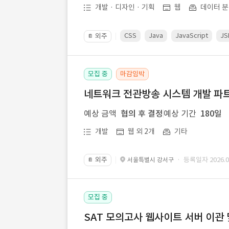
개발 · 디자인 · 기획
웹
데이터 분
CSS
Java
JavaScript
JS
외주
📔
모집 중
마감임박
네트워크 전관방송 시스템 개발 파트
예상 금액
협의 후 결정
예상 기간
180일
개발
웹 외 2개
기타
외주
· 등록일자 2026.07
서울특별시 강서구
📔
모집 중
SAT 모의고사 웹사이트 서버 이관 