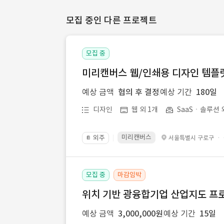
모집 중인 다른 프로젝트
모집 중
미리캔버스 웹/인쇄용 디자인 템플릿 
예상 금액
협의 후 결정
예상 기간
180일
디자인
웹 외 1개
SaaSㆍ솔루션 
미리캔버스
외주
·
서울특별시 구로구
📔
모집 중
마감임박
위치 기반 광융합기업 산업지도 프
예상 금액
3,000,000원
예상 기간
15일