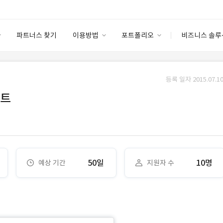
파트너스 찾기
이용방법
포트폴리오
비즈니스 솔루
이용방법
포트폴리오
엔터프라이즈
I
파트너 등급
이용후기
등록 일자 2015.07.10
안심 코드 케어
이용요금
솔루션 마켓
이트
고객센터
스토어
50일
10명
예상 기간
지원자 수