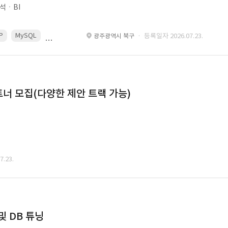
석ㆍBI
P
MySQL
React
Spring
· 등록일자 2026.07.23.
광주광역시 북구
너 모집(다양한 제안 트랙 가능)
.23.
및 DB 튜닝