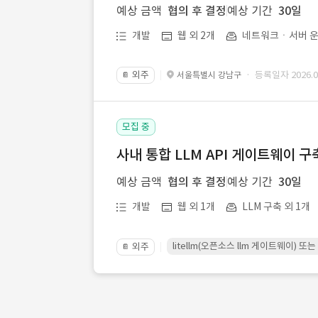
예상 금액
협의 후 결정
예상 기간
30일
개발
웹 외 2개
네트워크ㆍ서버 운
외주
· 등록일자 2026.07
서울특별시 강남구
📔
모집 중
사내 통합 LLM API 게이트웨이 구
예상 금액
협의 후 결정
예상 기간
30일
개발
웹 외 1개
LLM 구축 외 1개
litellm(오픈소스 llm 게이트웨이)
외주
📔