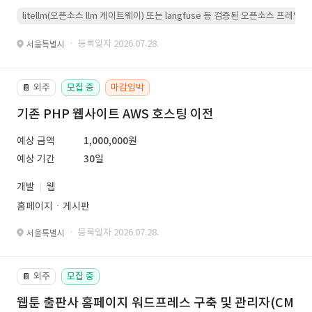
litellm(오픈소스 llm 게이트웨이) 또는 langfuse 등 검증된 오픈소스 프
· 등록일자 2026.07.28.
서울특별시
외주
모집 중
마감임박
📔
기존 PHP 웹사이트 AWS 호스팅 이전
예상 금액
1,000,000원
예상 기간
30일
개발
웹
홈페이지ㆍ게시판
· 등록일자 2026.07.28.
서울특별시
외주
모집 중
📔
웹툰 출판사 홈페이지 워드프레스 구축 및 관리자(CM