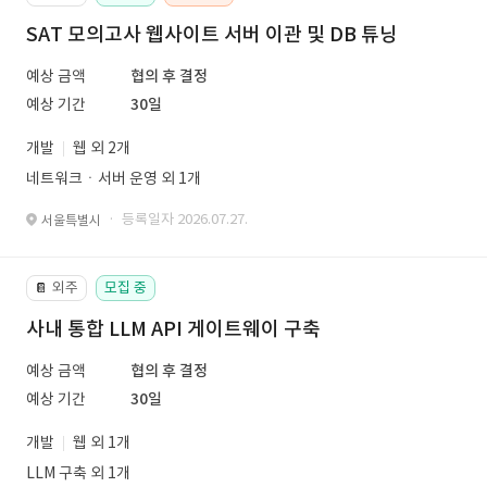
SAT 모의고사 웹사이트 서버 이관 및 DB 튜닝
예상 금액
협의 후 결정
예상 기간
30일
개발
웹 외 2개
네트워크ㆍ서버 운영 외 1개
· 등록일자 2026.07.27.
서울특별시
외주
모집 중
📔
사내 통합 LLM API 게이트웨이 구축
예상 금액
협의 후 결정
예상 기간
30일
개발
웹 외 1개
LLM 구축 외 1개