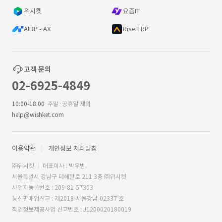
위시켓
요즘IT
AIDP - AX
Rise ERP
고객 문의
02-6925-4849
10:00-18:00
주말·공휴일 제외
help@wishket.com
이용약관
개인정보 처리방침
㈜위시켓
대표이사 : 박우범
서울특별시 강남구 테헤란로 211 3층 ㈜위시켓
사업자등록번호 : 209-81-57303
통신판매업신고 : 제2018-서울강남-02337 호
직업정보제공사업 신고번호 : J1200020180019