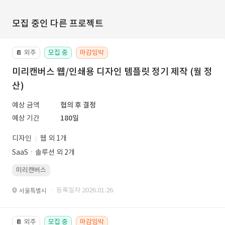
모집 중인 다른 프로젝트
외주
모집 중
마감임박
📔
미리캔버스 웹/인쇄용 디자인 템플릿 정기 제작 (월 정
산)
예상 금액
협의 후 결정
예상 기간
180일
디자인
웹 외 1개
SaaSㆍ솔루션 외 2개
미리캔버스
· 등록일자 2026.01.26.
서울특별시
외주
모집 중
마감임박
📔