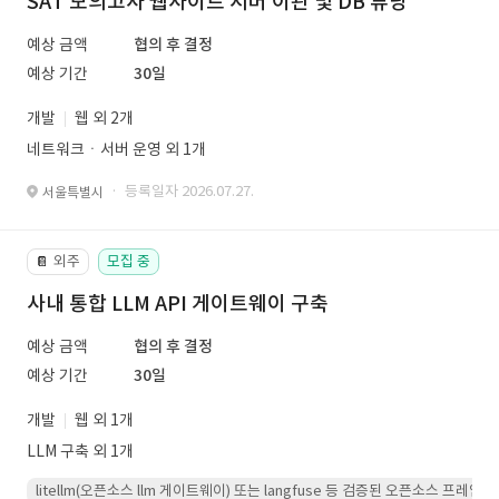
SAT 모의고사 웹사이트 서버 이관 및 DB 튜닝
예상 금액
협의 후 결정
예상 기간
30일
개발
웹 외 2개
네트워크ㆍ서버 운영 외 1개
· 등록일자 2026.07.27.
서울특별시
외주
모집 중
📔
사내 통합 LLM API 게이트웨이 구축
예상 금액
협의 후 결정
예상 기간
30일
개발
웹 외 1개
LLM 구축 외 1개
litellm(오픈소스 llm 게이트웨이) 또는 langfuse 등 검증된 오픈소스 프