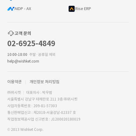
AIDP - AX
Rise ERP
고객 문의
02-6925-4849
10:00-18:00
주말·공휴일 제외
help@wishket.com
이용약관
개인정보 처리방침
㈜위시켓
대표이사 : 박우범
서울특별시 강남구 테헤란로 211 3층 ㈜위시켓
사업자등록번호 : 209-81-57303
통신판매업신고 : 제2018-서울강남-02337 호
직업정보제공사업 신고번호 : J1200020180019
© 2013 Wishket Corp.