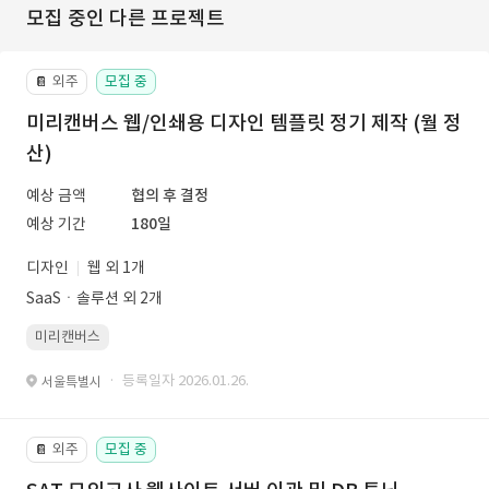
모집 중인 다른 프로젝트
외주
모집 중
📔
미리캔버스 웹/인쇄용 디자인 템플릿 정기 제작 (월 정
산)
예상 금액
협의 후 결정
예상 기간
180일
디자인
웹 외 1개
SaaSㆍ솔루션 외 2개
미리캔버스
· 등록일자 2026.01.26.
서울특별시
외주
모집 중
📔