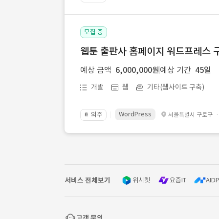
모집 중
웹툰 출판사 홈페이지 워드프레스 구
예상 금액
6,000,000원
예상 기간
45일
개발
웹
기타(웹사이트 구축)
WordPress
외주
서울특별시 구로구
📔
서비스 전체보기
위시켓
요즘IT
AIDP
고객 문의