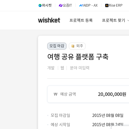
위시켓
요즘IT
AIDP - AX
Rise ERP
프로젝트 등록
프로젝트 찾기
프로젝트 찾기
모집 마감
외주
유사사례 검색 A
여행 공유 플랫폼 구축
개발
웹
분야 미입력
20,000,000원
예상 금액
모집 마감일
2015년 08월 08일
예상 시작일
2015년 08월 24일