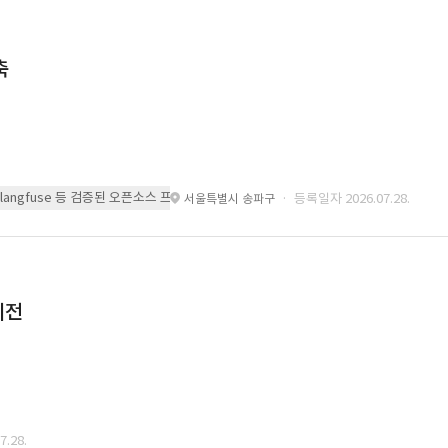
축
 또는 langfuse 등 검증된 오픈소스 프레임워크를 기반으로 시스템을 구축
· 등록일자 2026.07.28.
서울특별시 송파구
이전
.28.