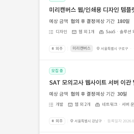
미리캔버스 웹/인쇄용 디자인 템플릿 
예상 금액
협의 후 결정
예상 기간
180일
디자인
웹 외 1개
SaaSㆍ솔루션 
미리캔버스
외주
·
서울특별시 구로구
📔
모집 중
SAT 모의고사 웹사이트 서버 이관 
예상 금액
협의 후 결정
예상 기간
30일
개발
웹 외 2개
네트워크ㆍ서버 운
외주
· 등록일자 2026.07
서울특별시 강남구
📔