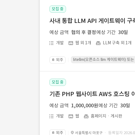
모집 중
사내 통합 LLM API 게이트웨이 구
예상 금액
협의 후 결정
예상 기간
30일
개발
웹 외 1개
LLM 구축 외 1개
litellm(오픈소스 llm 게이트웨이)
외주
📔
모집 중
기존 PHP 웹사이트 AWS 호스팅 
예상 금액
1,000,000원
예상 기간
30일
개발
웹
홈페이지ㆍ게시판
외주
· 등록일자 2026.07
서울특별시 마포구
📔