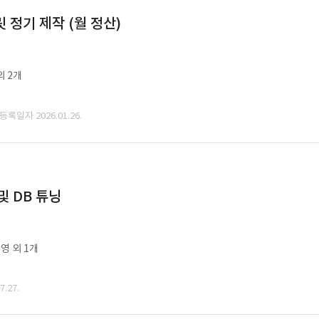
정기 제작 (월 정산)
외 2개
 등록일자 2026.01.26.
및 DB 튜닝
영 외 1개
.27.