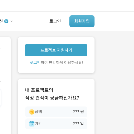
션
로그인
회원가입
유사사례 검색 AI
.
프로젝트 지원하기
‘이런 거’ 만들어본
개발 회사 있어?
로그인
하여 편리하게 이용하세요!
바로가기
내 프로젝트의
적정 견적이 궁금하신가요?
금액
??? 원
기간
??? 일