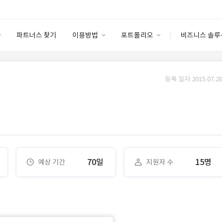
파트너스 찾기
이용방법
포트폴리오
비즈니스 솔루
이용방법
포트폴리오
엔터프라이즈
I
파트너 등급
이용후기
등록 일자 2015.07.28
안심 코드 케어
이용요금
솔루션 마켓
고객센터
스토어
70일
15명
예상 기간
지원자 수