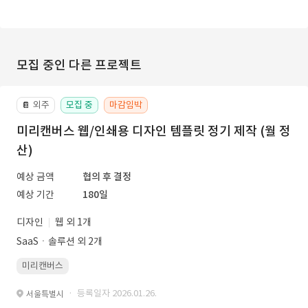
모집 중인 다른 프로젝트
외주
모집 중
마감임박
📔
미리캔버스 웹/인쇄용 디자인 템플릿 정기 제작 (월 정
산)
예상 금액
협의 후 결정
예상 기간
180일
디자인
웹 외 1개
SaaSㆍ솔루션 외 2개
미리캔버스
· 등록일자 2026.01.26.
서울특별시