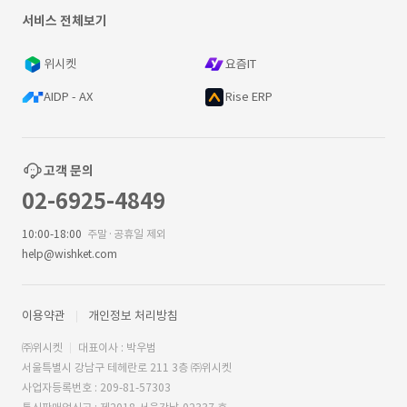
서비스 전체보기
위시켓
요즘IT
AIDP - AX
Rise ERP
고객 문의
02-6925-4849
10:00-18:00
주말·공휴일 제외
help@wishket.com
이용약관
개인정보 처리방침
㈜위시켓
대표이사 : 박우범
서울특별시 강남구 테헤란로 211 3층 ㈜위시켓
사업자등록번호 : 209-81-57303