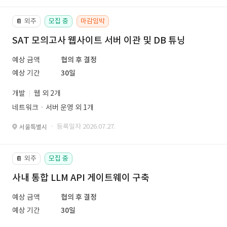
외주
모집 중
마감임박
📔
SAT 모의고사 웹사이트 서버 이관 및 DB 튜닝
예상 금액
협의 후 결정
예상 기간
30일
개발
웹 외 2개
네트워크ㆍ서버 운영 외 1개
· 등록일자 2026.07.27.
서울특별시
외주
모집 중
📔
사내 통합 LLM API 게이트웨이 구축
예상 금액
협의 후 결정
예상 기간
30일