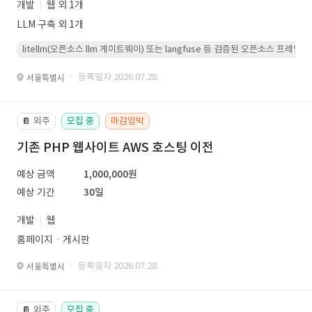
개발
웹 외 1개
LLM 구축 외 1개
litellm(오픈소스 llm 게이트웨이) 또는 langfuse 등 검증된 오픈소스 프
· 등록일자 2026.07.28.
서울특별시
외주
모집 중
마감임박
📔
기존 PHP 웹사이트 AWS 호스팅 이전
예상 금액
1,000,000원
예상 기간
30일
개발
웹
홈페이지ㆍ게시판
· 등록일자 2026.07.28.
서울특별시
외주
모집 중
📔