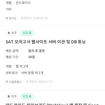
개발
안드로이드
기타
· 등록일자 2026.07.24.
경기도
외주
모집 중
📔
SAT 모의고사 웹사이트 서버 이관 및 DB 튜닝
예상 금액
협의 후 결정
예상 기간
30일
개발
웹 외 2개
네트워크ㆍ서버 운영 외 1개
· 등록일자 2026.07.27.
서울특별시
외주
모집 중
📔