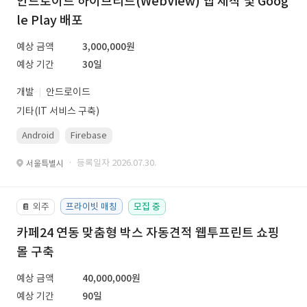
안드로이드 하이브리드(WebView) 앱 제작 및 Goog
le Play 배포
예상 금액
3,000,000원
예상 기간
30일
개발
안드로이드
기타(IT 서비스 구축)
Android
Firebase
· 등록일자 2026.07.30.
서울특별시
외주
프라이빗 매칭
모집 중
📔
카페24 연동 맞춤형 박스 자동견적 웹투프린트 쇼핑
몰 구축
예상 금액
40,000,000원
예상 기간
90일