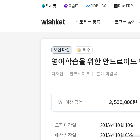
위시켓
요즘IT
AIDP - AX
Rise ERP
프로젝트 등록
프로젝트 찾기
프로젝트 찾기
모집 마감
외주
유사사례 검색 A
영어학습을 위한 안드로이드 
디자인
안드로이드
분야 미입력
3,500,000원
예상 금액
모집 마감일
2015년 10월 10일
예상 시작일
2015년 10월 05일