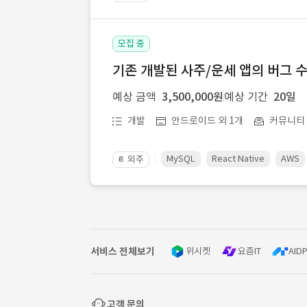
모집 중
기존 개발된 사주/운세 앱의 버그 
예상 금액
3,500,000원
예상 기간
20일
개발
안드로이드 외 1개
커뮤니티ㆍ
MySQL
React Native
AWS
외주
📔
서비스 전체보기
위시켓
요즘IT
AIDP
고객 문의