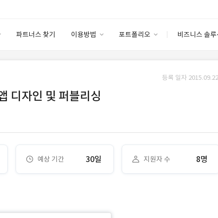
파트너스 찾기
이용방법
포트폴리오
비즈니스 솔루
이용방법
포트폴리오
엔터프라이즈
I
파트너 등급
이용후기
등록 일자 2015.09.22
안심 코드 케어
이용요금
솔루션 마켓
앱 디자인 및 퍼블리싱
고객센터
스토어
30일
8명
예상 기간
지원자 수