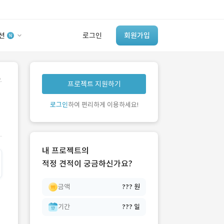
션
로그인
회원가입
유사사례 검색 AI
.
프로젝트 지원하기
‘이런 거’ 만들어본
개발 회사 있어?
로그인
하여 편리하게 이용하세요!
바로가기
내 프로젝트의
적정 견적이 궁금하신가요?
금액
??? 원
기간
??? 일