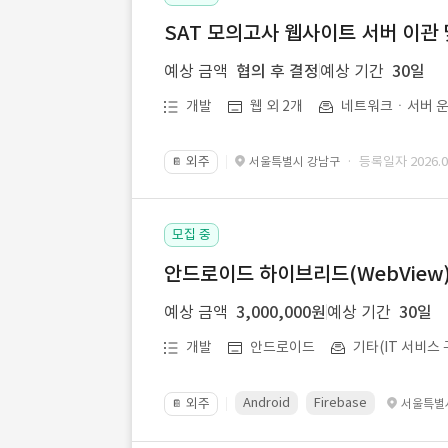
SAT 모의고사 웹사이트 서버 이관 
예상 금액
협의 후 결정
예상 기간
30일
개발
웹 외 2개
네트워크ㆍ서버 운
외주
· 등록일자 2026.07
서울특별시 강남구
📔
모집 중
안드로이드 하이브리드(WebView) 앱
예상 금액
3,000,000원
예상 기간
30일
개발
안드로이드
기타(IT 서비스 
Android
Firebase
외주
서울특별
📔