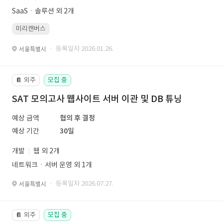
SaaSㆍ솔루션 외 2개
미리캔버스
· 등록일자 2026.01.26.
서울특별시
외주
모집 중
📔
SAT 모의고사 웹사이트 서버 이관 및 DB 튜닝
예상 금액
협의 후 결정
예상 기간
30일
개발
웹 외 2개
네트워크ㆍ서버 운영 외 1개
· 등록일자 2026.07.27.
서울특별시
외주
모집 중
📔