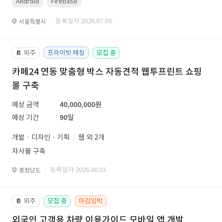
Android
Firebase
· 등록일자 2026.07.30.
서울특별시
외주
프라이빗 매칭
모집 중
📔
카페24 연동 맞춤형 박스 자동견적 웹투프린트 쇼핑
몰 구축
예상 금액
40,000,000원
예상 기간
90일
개발 · 디자인 · 기획
웹 외 2개
자사몰 구축
· 등록일자 2026.08.03.
충청남도
외주
모집 중
마감임박
📔
외국인 고객용 차량 이용가이드 모바일 앱 개발