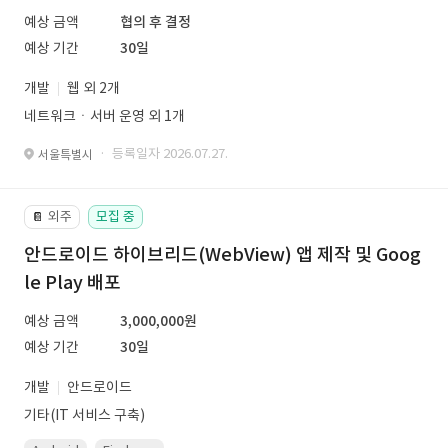
예상 금액
협의 후 결정
예상 기간
30일
개발
웹 외 2개
네트워크ㆍ서버 운영 외 1개
· 등록일자 2026.07.27.
서울특별시
외주
모집 중
📔
안드로이드 하이브리드(WebView) 앱 제작 및 Goog
le Play 배포
예상 금액
3,000,000원
예상 기간
30일
개발
안드로이드
기타(IT 서비스 구축)