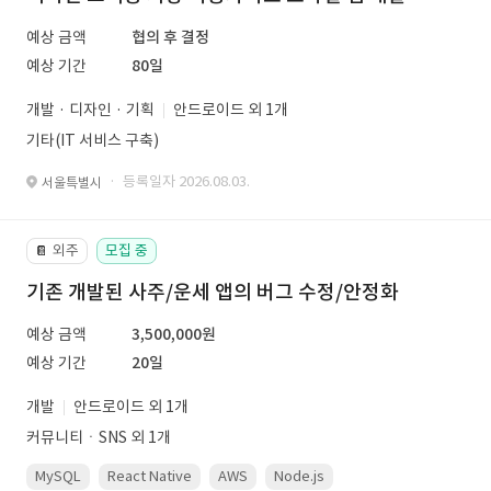
예상 금액
협의 후 결정
예상 기간
80일
개발 · 디자인 · 기획
안드로이드 외 1개
기타(IT 서비스 구축)
· 등록일자 2026.08.03.
서울특별시
외주
모집 중
📔
기존 개발된 사주/운세 앱의 버그 수정/안정화
예상 금액
3,500,000원
예상 기간
20일
개발
안드로이드 외 1개
커뮤니티ㆍSNS 외 1개
MySQL
React Native
AWS
Node.js