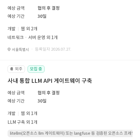
예상 금액
협의 후 결정
예상 기간
30일
개발
웹 외 2개
네트워크ㆍ서버 운영 외 1개
· 등록일자 2026.07.27.
서울특별시
외주
모집 중
📔
사내 통합 LLM API 게이트웨이 구축
예상 금액
협의 후 결정
예상 기간
30일
개발
웹 외 1개
LLM 구축 외 1개
litellm(오픈소스 llm 게이트웨이) 또는 langfuse 등 검증된 오픈소스 프