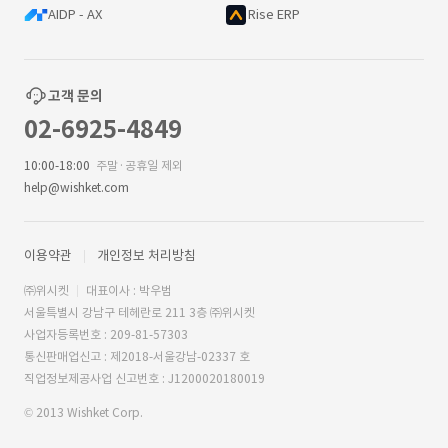
AIDP - AX
Rise ERP
고객 문의
02-6925-4849
10:00-18:00
주말·공휴일 제외
help@wishket.com
이용약관
개인정보 처리방침
㈜위시켓
대표이사 : 박우범
서울특별시 강남구 테헤란로 211 3층 ㈜위시켓
사업자등록번호 : 209-81-57303
통신판매업신고 : 제2018-서울강남-02337 호
직업정보제공사업 신고번호 : J1200020180019
© 2013 Wishket Corp.