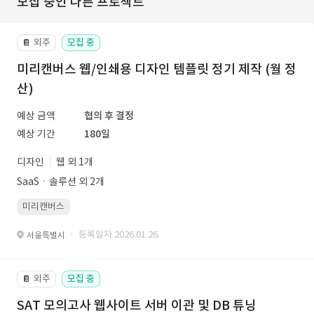
모집 중인 다른 프로젝트
외주
모집 중
📔
미리캔버스 웹/인쇄용 디자인 템플릿 정기 제작 (월 정
산)
예상 금액
협의 후 결정
예상 기간
180일
디자인
웹 외 1개
SaaSㆍ솔루션 외 2개
미리캔버스
· 등록일자 2026.01.26.
서울특별시
외주
모집 중
📔
SAT 모의고사 웹사이트 서버 이관 및 DB 튜닝