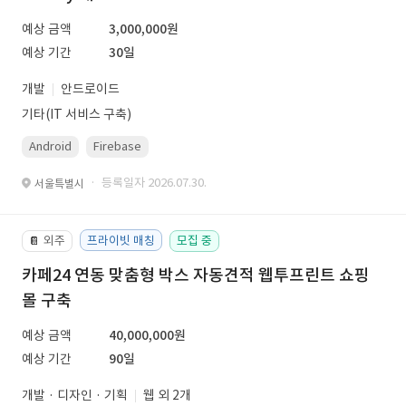
예상 금액
3,000,000원
예상 기간
30일
개발
안드로이드
기타(IT 서비스 구축)
Android
Firebase
· 등록일자 2026.07.30.
서울특별시
외주
프라이빗 매칭
모집 중
📔
카페24 연동 맞춤형 박스 자동견적 웹투프린트 쇼핑
몰 구축
예상 금액
40,000,000원
예상 기간
90일
개발 · 디자인 · 기획
웹 외 2개