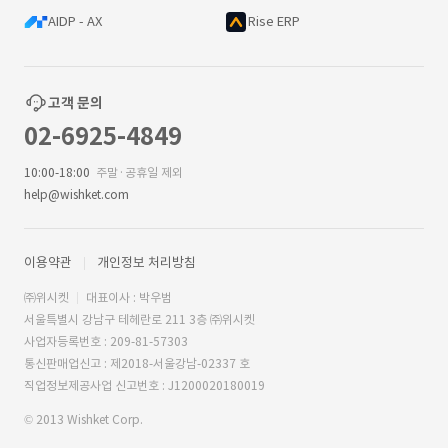
AIDP - AX
Rise ERP
고객 문의
02-6925-4849
10:00-18:00
주말·공휴일 제외
help@wishket.com
이용약관
개인정보 처리방침
㈜위시켓
대표이사 : 박우범
서울특별시 강남구 테헤란로 211 3층 ㈜위시켓
사업자등록번호 : 209-81-57303
통신판매업신고 : 제2018-서울강남-02337 호
직업정보제공사업 신고번호 : J1200020180019
© 2013 Wishket Corp.