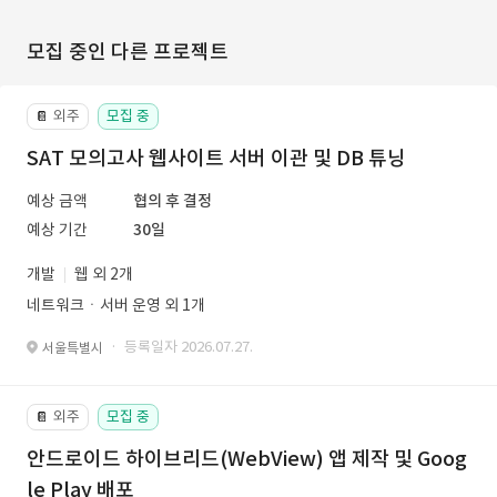
모집 중인 다른 프로젝트
외주
모집 중
📔
SAT 모의고사 웹사이트 서버 이관 및 DB 튜닝
예상 금액
협의 후 결정
예상 기간
30일
개발
웹 외 2개
네트워크ㆍ서버 운영 외 1개
· 등록일자 2026.07.27.
서울특별시
외주
모집 중
📔
안드로이드 하이브리드(WebView) 앱 제작 및 Goog
le Play 배포