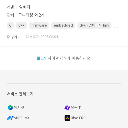
개발
임베디드
관제ㆍ모니터링 외 2개
C
C++
firmware
embedded
dwin 임베디드 hmi
uart
· 등록일자 2026.08.04.
경기도
로그인
하여 편리하게 이용하세요!
서비스 전체보기
위시켓
요즘IT
AIDP - AX
Rise ERP