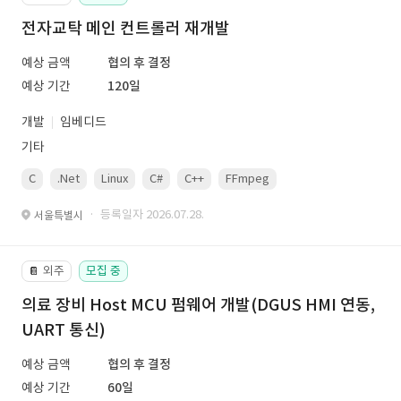
전자교탁 메인 컨트롤러 재개발
예상 금액
협의 후 결정
예상 기간
120일
개발
임베디드
기타
C
.Net
Linux
C#
C++
FFmpeg
VisualStudio
OrC
· 등록일자 2026.07.28.
서울특별시
외주
모집 중
📔
의료 장비 Host MCU 펌웨어 개발(DGUS HMI 연동,
UART 통신)
예상 금액
협의 후 결정
예상 기간
60일