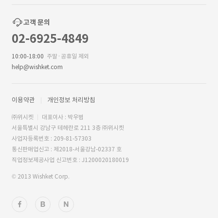
고객 문의
02-6925-4849
10:00-18:00
주말·공휴일 제외
help@wishket.com
이용약관
개인정보 처리방침
㈜위시켓
대표이사 : 박우범
서울특별시 강남구 테헤란로 211 3층 ㈜위시켓
사업자등록번호 : 209-81-57303
통신판매업신고 : 제2018-서울강남-02337 호
직업정보제공사업 신고번호 : J1200020180019
© 2013 Wishket Corp.