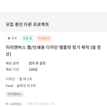
모집 중인 다른 프로젝트
외주
모집 중
마감임박
📔
미리캔버스 웹/인쇄용 디자인 템플릿 정기 제작 (월 정
산)
예상 금액
협의 후 결정
예상 기간
180일
디자인
웹 외 1개
SaaSㆍ솔루션 외 2개
미리캔버스
· 등록일자 2026.01.26.
서울특별시