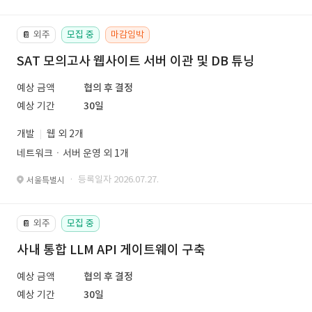
외주
모집 중
마감임박
📔
SAT 모의고사 웹사이트 서버 이관 및 DB 튜닝
예상 금액
협의 후 결정
예상 기간
30일
개발
웹 외 2개
네트워크ㆍ서버 운영 외 1개
· 등록일자 2026.07.27.
서울특별시
외주
모집 중
📔
사내 통합 LLM API 게이트웨이 구축
예상 금액
협의 후 결정
예상 기간
30일