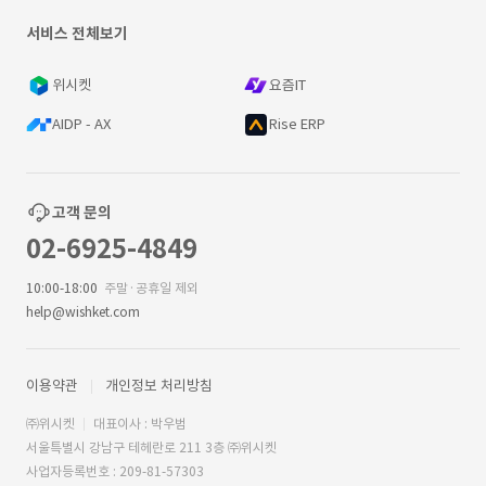
서비스 전체보기
위시켓
요즘IT
AIDP - AX
Rise ERP
고객 문의
02-6925-4849
10:00-18:00
주말·공휴일 제외
help@wishket.com
이용약관
개인정보 처리방침
㈜위시켓
대표이사 : 박우범
서울특별시 강남구 테헤란로 211 3층 ㈜위시켓
사업자등록번호 : 209-81-57303