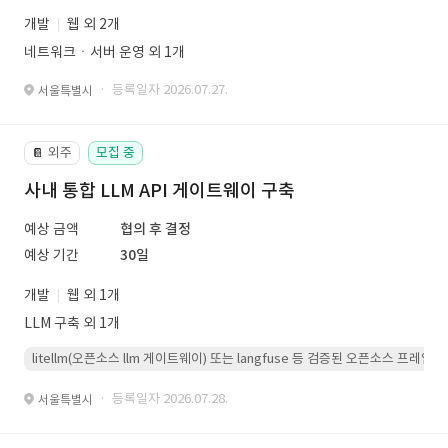
개발
웹 외 2개
네트워크ㆍ서버 운영 외 1개
· 등록일자 2026.07.27.
서울특별시
외주
모집 중
📔
사내 통합 LLM API 게이트웨이 구축
예상 금액
협의 후 결정
예상 기간
30일
개발
웹 외 1개
LLM 구축 외 1개
litellm(오픈소스 llm 게이트웨이) 또는 langfuse 등 검증된 오픈소스 프
· 등록일자 2026.07.28.
서울특별시