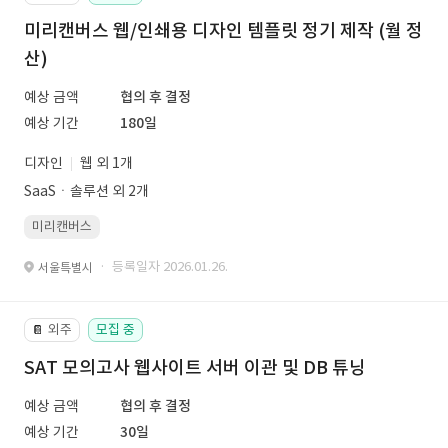
미리캔버스 웹/인쇄용 디자인 템플릿 정기 제작 (월 정
산)
예상 금액
협의 후 결정
예상 기간
180일
디자인
웹 외 1개
SaaSㆍ솔루션 외 2개
미리캔버스
· 등록일자 2026.01.26.
서울특별시
외주
모집 중
📔
SAT 모의고사 웹사이트 서버 이관 및 DB 튜닝
예상 금액
협의 후 결정
예상 기간
30일