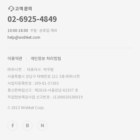
고객 문의
02-6925-4849
10:00-18:00
주말·공휴일 제외
help@wishket.com
이용약관
개인정보 처리방침
㈜위시켓
대표이사 : 박우범
서울특별시 강남구 테헤란로 211 3층 ㈜위시켓
사업자등록번호 : 209-81-57303
통신판매업신고 : 제2018-서울강남-02337 호
직업정보제공사업 신고번호 : J1200020180019
© 2013 Wishket Corp.