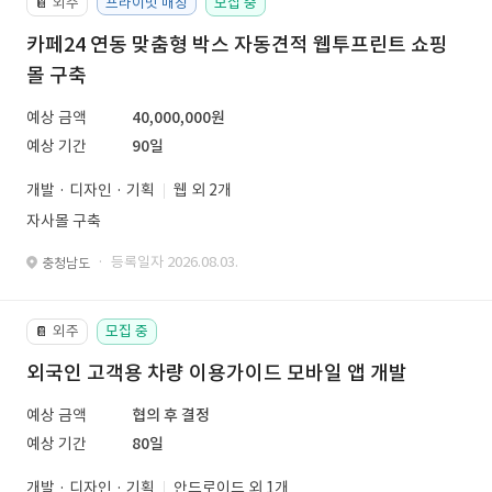
외주
프라이빗 매칭
모집 중
📔
카페24 연동 맞춤형 박스 자동견적 웹투프린트 쇼핑
몰 구축
예상 금액
40,000,000원
예상 기간
90일
개발 · 디자인 · 기획
웹 외 2개
자사몰 구축
· 등록일자 2026.08.03.
충청남도
외주
모집 중
📔
외국인 고객용 차량 이용가이드 모바일 앱 개발
예상 금액
협의 후 결정
예상 기간
80일
개발 · 디자인 · 기획
안드로이드 외 1개