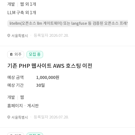
개발
웹 외 1개
LLM 구축 외 1개
litellm(오픈소스 llm 게이트웨이) 또는 langfuse 등 검증된 오픈소스 프
· 등록일자 2026.07.28.
서울특별시
외주
모집 중
📔
기존 PHP 웹사이트 AWS 호스팅 이전
예상 금액
1,000,000원
예상 기간
30일
개발
웹
홈페이지ㆍ게시판
· 등록일자 2026.07.28.
서울특별시