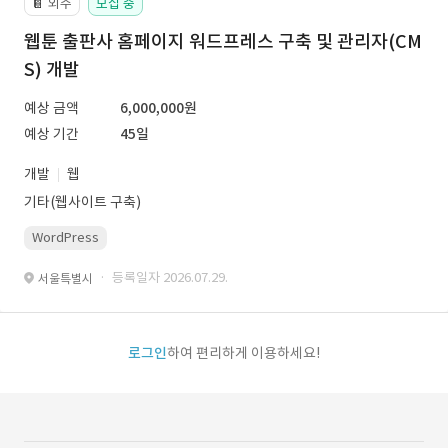
외주
모집 중
📔
웹툰 출판사 홈페이지 워드프레스 구축 및 관리자(CM
S) 개발
예상 금액
6,000,000원
예상 기간
45일
개발
웹
기타(웹사이트 구축)
WordPress
· 등록일자 2026.07.29.
서울특별시
로그인
하여 편리하게 이용하세요!