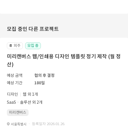
모집 중인 다른 프로젝트
외주
모집 중
📔
미리캔버스 웹/인쇄용 디자인 템플릿 정기 제작 (월 정
산)
예상 금액
협의 후 결정
예상 기간
180일
디자인
웹 외 1개
SaaSㆍ솔루션 외 2개
미리캔버스
· 등록일자 2026.01.26.
서울특별시