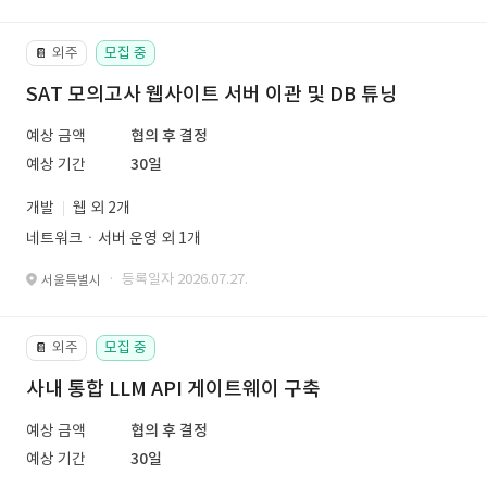
외주
모집 중
📔
SAT 모의고사 웹사이트 서버 이관 및 DB 튜닝
예상 금액
협의 후 결정
예상 기간
30일
개발
웹 외 2개
네트워크ㆍ서버 운영 외 1개
· 등록일자 2026.07.27.
서울특별시
외주
모집 중
📔
사내 통합 LLM API 게이트웨이 구축
예상 금액
협의 후 결정
예상 기간
30일