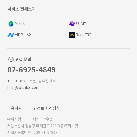
서비스 전체보기
위시켓
요즘IT
AIDP - AX
Rise ERP
고객 문의
02-6925-4849
10:00-18:00
주말·공휴일 제외
help@wishket.com
이용약관
개인정보 처리방침
㈜위시켓
대표이사 : 박우범
서울특별시 강남구 테헤란로 211 3층 ㈜위시켓
사업자등록번호 : 209-81-57303