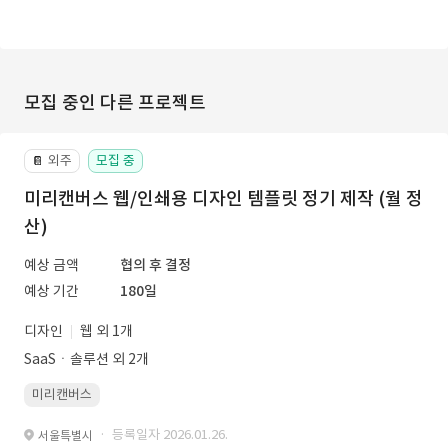
모집 중인 다른 프로젝트
외주
모집 중
📔
미리캔버스 웹/인쇄용 디자인 템플릿 정기 제작 (월 정
산)
예상 금액
협의 후 결정
예상 기간
180일
디자인
웹 외 1개
SaaSㆍ솔루션 외 2개
미리캔버스
· 등록일자 2026.01.26.
서울특별시