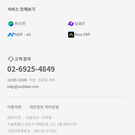
서비스 전체보기
위시켓
요즘IT
AIDP - AX
Rise ERP
고객 문의
02-6925-4849
10:00-18:00
주말·공휴일 제외
help@wishket.com
이용약관
개인정보 처리방침
㈜위시켓
대표이사 : 박우범
서울특별시 강남구 테헤란로 211 3층 ㈜위시켓
사업자등록번호 : 209-81-57303