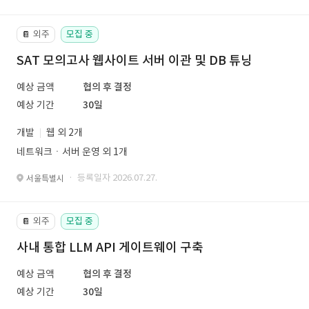
외주
모집 중
📔
SAT 모의고사 웹사이트 서버 이관 및 DB 튜닝
예상 금액
협의 후 결정
예상 기간
30일
개발
웹 외 2개
네트워크ㆍ서버 운영 외 1개
· 등록일자 2026.07.27.
서울특별시
외주
모집 중
📔
사내 통합 LLM API 게이트웨이 구축
예상 금액
협의 후 결정
예상 기간
30일