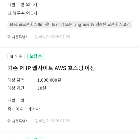
개발
웹 외 1개
LLM 구축 외 1개
litellm(오픈소스 llm 게이트웨이) 또는 langfuse 등 검증된 오픈소스 프
· 등록일자 2026.07.28.
서울특별시
외주
모집 중
📔
기존 PHP 웹사이트 AWS 호스팅 이전
예상 금액
1,000,000원
예상 기간
30일
개발
웹
홈페이지ㆍ게시판
· 등록일자 2026.07.28.
서울특별시